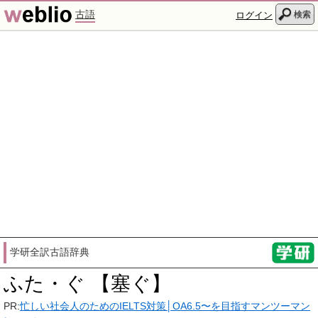
古語
検索
ログイン
学研全訳古語辞典
ふた・ぐ 【塞ぐ】
PR:
忙しい社会人のためのIELTS対策│OA6.5〜を目指すマンツーマン