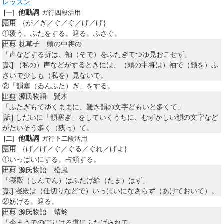
レッスン
他動詞
[一]
ガ行四段活用
｛が／ぎ／ぐ／ぐ／げ／げ｝
活用
①
覆う。ふたをする。遮る。ふさぐ。
枕草子 頭の中将の
出典
「声などする折は、袖（そで）をふたぎてつゆ見おこせず」
[訳]
（私の）声などがするときには、（頭の中将は）袖で（顔を）ふ
さいで少しも（私を）見ないで。
②
「韻塞（ゐんふた）ぎ」をする。
源氏物語 賢木
出典
「ふたぎもてゆくままに、難き韻の文字どもいと多くて」
[訳]
しだいに「韻塞ぎ」をしていくうちに、むずかしい韻の文字など
がたいそう多く（残っ）て。
他動詞
[二]
ガ行下二段活用
｛げ／げ／ぐ／ぐる／ぐれ／げよ｝
活用
①
いっぱいにする。占領する。
源氏物語 松風
出典
「寝殿（しんでん）はふたげ給（たま）はず」
[訳]
寝殿は（仕切りなどで）いっぱいになさらず（あけておいて）。
②
妨げる。遮る。
源氏物語 蜻蛉
出典
「今まうでのぼりける道にふたげられて」