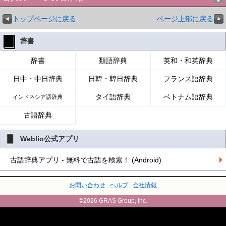
トップページに戻る
ページ上部に戻る
辞書
辞書
類語辞典
英和・和英辞典
日中・中日辞典
日韓・韓日辞典
フランス語辞典
タイ語辞典
ベトナム語辞典
インドネシア語辞典
古語辞典
Weblio公式アプリ
古語辞典アプリ - 無料で古語を検索！ (Android)
お問い合わせ
ヘルプ
会社情報
©2026 GRAS Group, Inc.