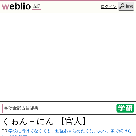
古語
検索
ログイン
学研全訳古語辞典
くゎん－にん 【官人】
PR:
学校に行けてなくても、勉強あきらめたくない人へ。家で続けら