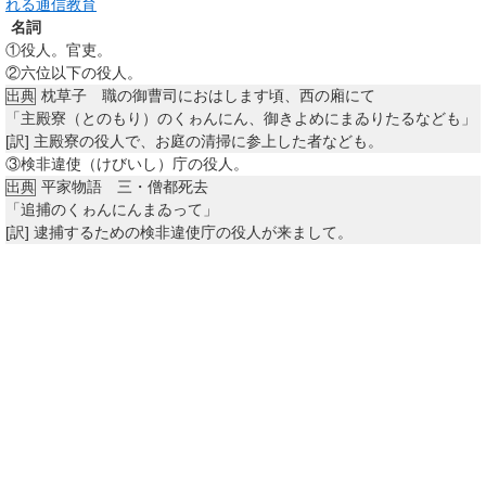
れる通信教育
名詞
①
役人。官吏。
②
六位以下の役人。
枕草子 職の御曹司におはします頃、西の廂にて
出典
「主殿寮（とのもり）のくゎんにん、御きよめにまゐりたるなども」
[訳]
主殿寮の役人で、お庭の清掃に参上した者なども。
③
検非違使（けびいし）庁の役人。
平家物語 三・僧都死去
出典
「追捕のくゎんにんまゐって」
[訳]
逮捕するための検非違使庁の役人が来まして。