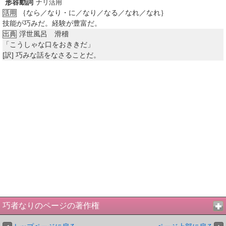
形容動詞
ナリ活用
｛なら／なり・に／なり／なる／なれ／なれ｝
活用
技能が巧みだ。経験が豊富だ。
浮世風呂 滑稽
出典
「こうしゃな口をおききだ」
[訳]
巧みな話をなさることだ。
巧者なりのページの著作権