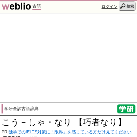
古語
検索
ログイン
学研全訳古語辞典
こう－しゃ・なり 【巧者なり】
PR:
独学でのIELTS対策に「限界」を感じている方だけ見てください