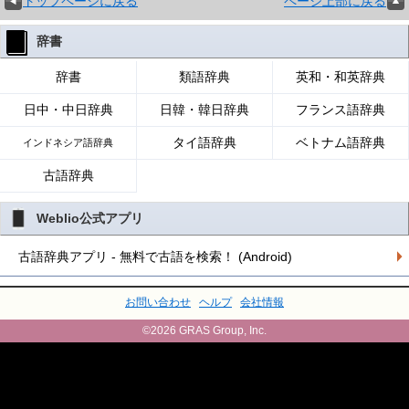
トップページに戻る
ページ上部に戻る
辞書
辞書
類語辞典
英和・和英辞典
日中・中日辞典
日韓・韓日辞典
フランス語辞典
タイ語辞典
ベトナム語辞典
インドネシア語辞典
古語辞典
Weblio公式アプリ
古語辞典アプリ - 無料で古語を検索！ (Android)
お問い合わせ
ヘルプ
会社情報
©2026 GRAS Group, Inc.