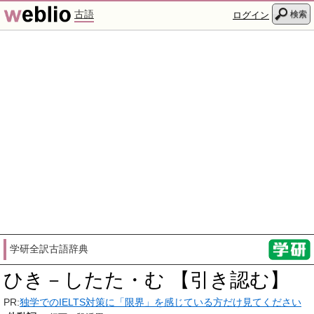
古語
検索
ログイン
学研全訳古語辞典
ひき－したた・む 【引き認む】
PR:
独学でのIELTS対策に「限界」を感じている方だけ見てください