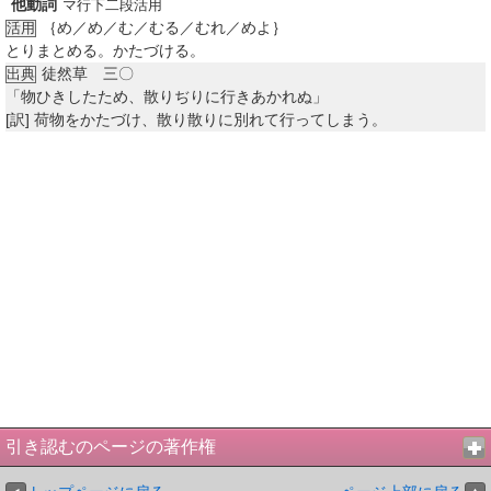
他動詞
マ行下二段活用
｛め／め／む／むる／むれ／めよ｝
活用
とりまとめる。かたづける。
徒然草 三〇
出典
「物ひきしたため、散りぢりに行きあかれぬ」
[訳]
荷物をかたづけ、散り散りに別れて行ってしまう。
引き認むのページの著作権