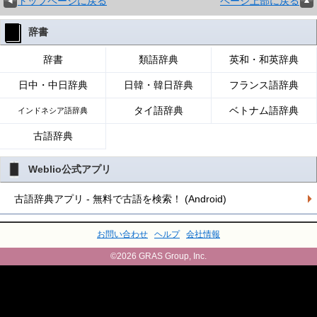
トップページに戻る
ページ上部に戻る
辞書
辞書
類語辞典
英和・和英辞典
日中・中日辞典
日韓・韓日辞典
フランス語辞典
タイ語辞典
ベトナム語辞典
インドネシア語辞典
古語辞典
Weblio公式アプリ
古語辞典アプリ - 無料で古語を検索！ (Android)
お問い合わせ
ヘルプ
会社情報
©2026 GRAS Group, Inc.