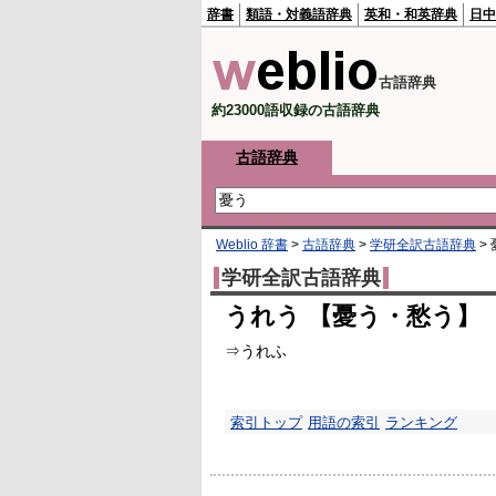
辞書
類語・対義語辞典
英和・和英辞典
日中
古語辞典
約23000語収録の古語辞典
古語辞典
Weblio 辞書
>
古語辞典
>
学研全訳古語辞典
>
学研全訳古語辞典
うれう 【憂う・愁う】
⇒うれふ
索引トップ
用語の索引
ランキング