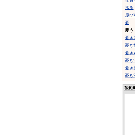
慳貪
慴る
慶び
憂
憂う
憂き
憂き
憂き
憂き
憂き
憂き
英和