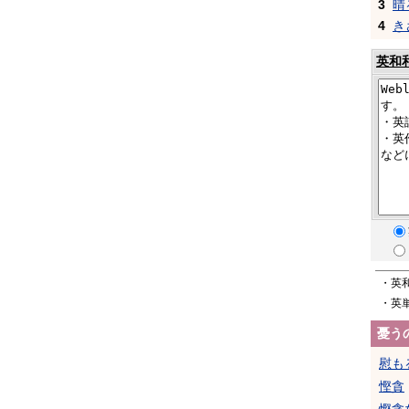
3
晴
4
き
英和
・英
・英
憂う
慰も
慳貪