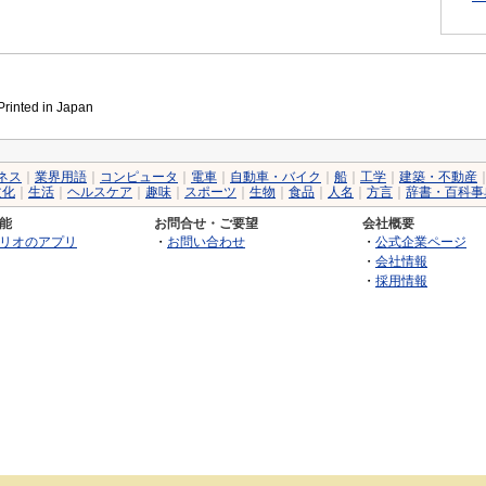
inted in Japan
ネス
｜
業界用語
｜
コンピュータ
｜
電車
｜
自動車・バイク
｜
船
｜
工学
｜
建築・不動産
文化
｜
生活
｜
ヘルスケア
｜
趣味
｜
スポーツ
｜
生物
｜
食品
｜
人名
｜
方言
｜
辞書・百科事
能
お問合せ・ご要望
会社概要
リオのアプリ
・
お問い合わせ
・
公式企業ページ
・
会社情報
・
採用情報