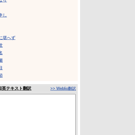
なり
申し
に堪へず
世
名
瀬
目
節
和英テキスト翻訳
>> Weblio翻訳