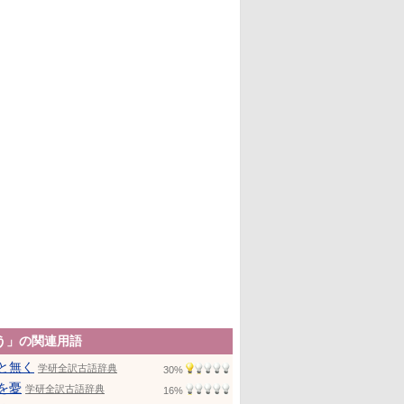
う」の関連用語
と無く
学研全訳古語辞典
30%
を憂
学研全訳古語辞典
16%