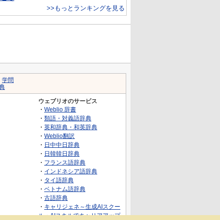
>>もっとランキングを見る
｜
学問
典
ウェブリオのサービス
・
Weblio 辞書
・
類語・対義語辞典
・
英和辞典・和英辞典
・
Weblio翻訳
・
日中中日辞典
・
日韓韓日辞典
・
フランス語辞典
・
インドネシア語辞典
・
タイ語辞典
・
ベトナム語辞典
・
古語辞典
・
キャリジェネ～生成AIスクー
ル・AIスキルでキャリアアップ