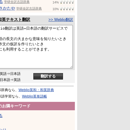
る
学研全訳古語辞典
14%
さかたや
学研全訳古語辞典
10%
和英テキスト翻訳
>> Weblio翻訳
英語⇒日本語
日本語⇒英語
和辞典なら、
Weblio英和・和英辞典
単語学習なら、
Weblio英単語帳
のお隣キーワード
る