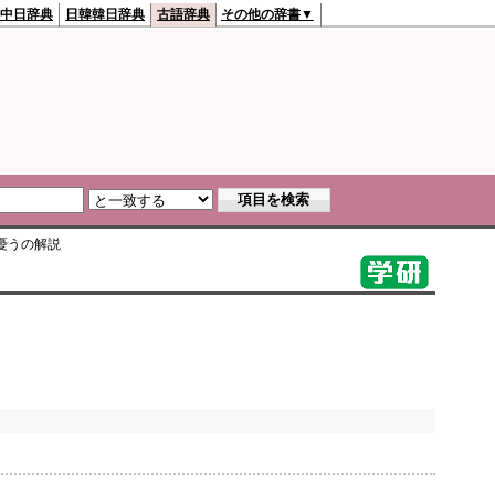
中日辞典
日韓韓日辞典
古語辞典
その他の辞書▼
憂う
の解説