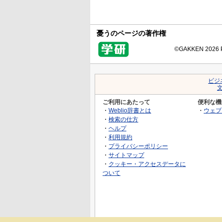
憂うのページの著作権
©GAKKEN 2026 Pr
ビジ
ご利用にあたって
便利な機
・
Weblio辞書とは
・
ウェブ
・
検索の仕方
・
ヘルプ
・
利用規約
・
プライバシーポリシー
・
サイトマップ
・
クッキー・アクセスデータに
ついて