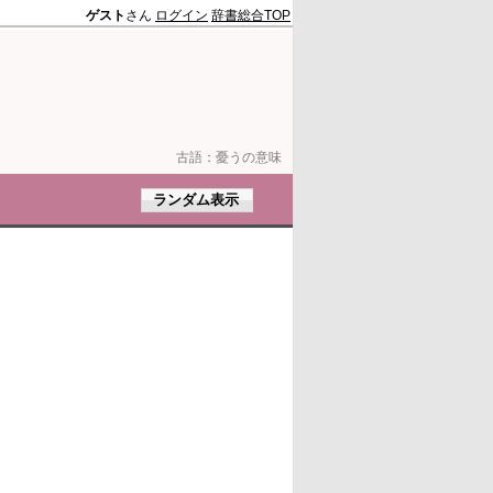
ゲスト
さん
ログイン
辞書総合TOP
古語：
憂うの意味