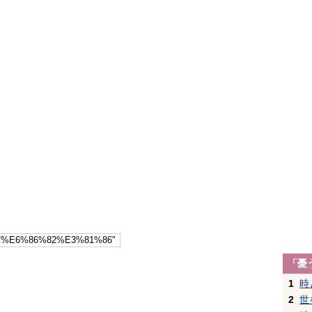
「憂
1
時
2
世