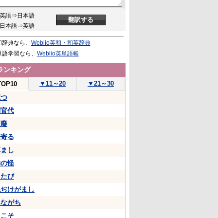
英語⇒日本語
日本語⇒英語
和辞典なら、
Weblio英和・和英辞典
単語学習なら、
Weblio英単語帳
ランキング
▼
11～20
▼
21～30
TOP10
克つ
判官代
頽廢
来寄る
悼まし
物の怪
ちたび
ねぢけがまし
あながち
…こそ