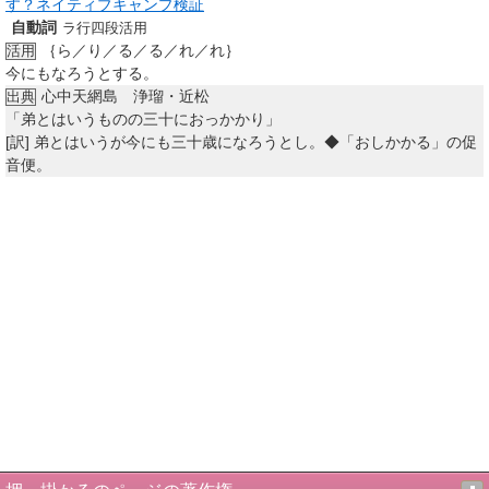
す？ネイティブキャンプ検証
自動詞
ラ行四段活用
｛ら／り／る／る／れ／れ｝
活用
今にもなろうとする。
心中天網島 浄瑠・近松
出典
「弟とはいうものの三十におっかかり」
[訳]
弟とはいうが今にも三十歳になろうとし。◆「おしかかる」の促
音便。