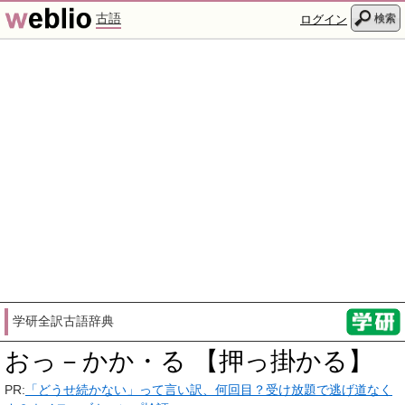
古語
検索
ログイン
学研全訳古語辞典
おっ－かか・る 【押っ掛かる】
PR:
「どうせ続かない」って言い訳、何回目？受け放題で逃げ道なく