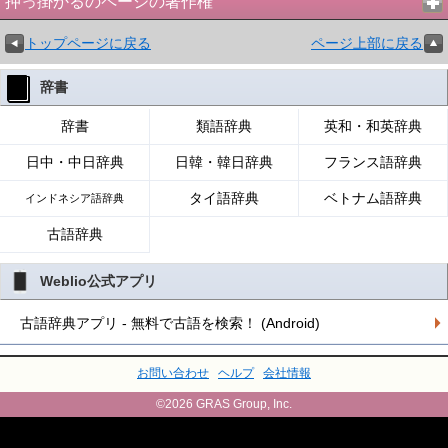
押っ掛かるのページの著作権
トップページに戻る
ページ上部に戻る
辞書
辞書
類語辞典
英和・和英辞典
日中・中日辞典
日韓・韓日辞典
フランス語辞典
タイ語辞典
ベトナム語辞典
インドネシア語辞典
古語辞典
Weblio公式アプリ
古語辞典アプリ - 無料で古語を検索！ (Android)
お問い合わせ
ヘルプ
会社情報
©2026 GRAS Group, Inc.