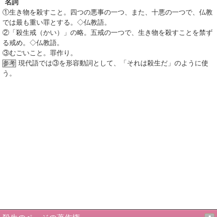
名詞
①
生き物を殺すこと。四つの悪事の一つ、また、十悪の一つで、仏教
では最も重い罪とする。◇仏教語。
②
「殺生戒（かい）」の略。五戒の一つで、生き物を殺すことを禁ず
る戒め。◇仏教語。
③
むごいこと。罪作り。
現代語では
③
を形容動詞として、「それは殺生だ」のように使
参考
う。