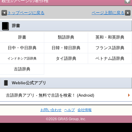
殺生のページの著作権
トップページに戻る
ページ上部に戻る
辞書
辞書
類語辞典
英和・和英辞典
日中・中日辞典
日韓・韓日辞典
フランス語辞典
タイ語辞典
ベトナム語辞典
インドネシア語辞典
古語辞典
Weblio公式アプリ
古語辞典アプリ - 無料で古語を検索！ (Android)
お問い合わせ
ヘルプ
会社情報
©2026 GRAS Group, Inc.