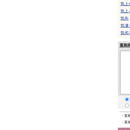
気上
気上
気先
気凄
気劣
英和
・英
・英