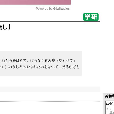
Powered by 
GliaStudios
Mute
無し】
）れたるをはきて、けもなく青み瘦（や）せて」
り））のうしろのやぶれたのをはいて、見るかげも
英和