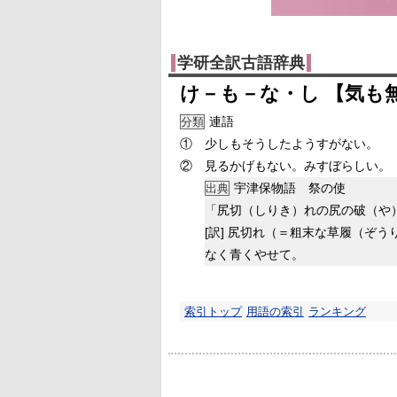
学研全訳古語辞典
け－も－な・し 【気も
連語
分類
①
少しもそうしたようすがない。
②
見るかげもない。みすぼらしい。
宇津保物語 祭の使
出典
「尻切（しりき）れの尻の破（や
[訳]
尻切れ（＝粗末な草履（ぞう
なく青くやせて。
索引トップ
用語の索引
ランキング