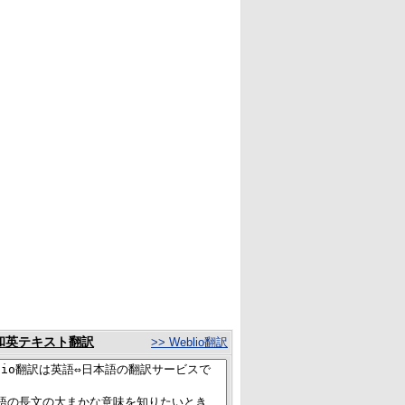
和英テキスト翻訳
>> Weblio翻訳