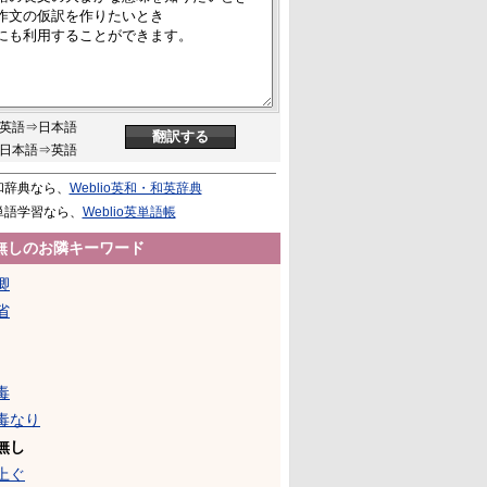
英語⇒日本語
日本語⇒英語
和辞典なら、
Weblio英和・和英辞典
単語学習なら、
Weblio英単語帳
無しのお隣キーワード
卿
省
毒
毒なり
無し
上ぐ