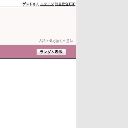
ゲスト
さん
ログイン
辞書総合TOP
古語：
気も無しの意味