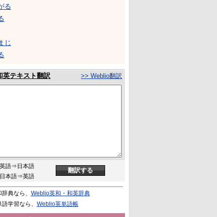
がる
る
まじ
る
和英テキスト翻訳
>> Weblio翻訳
英語⇒日本語
日本語⇒英語
和辞典なら、
Weblio英和・和英辞典
単語学習なら、
Weblio英単語帳