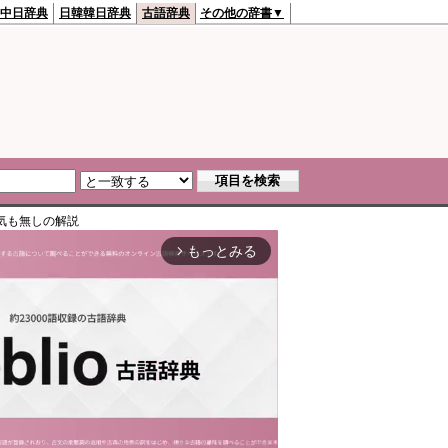
中日辞典
日韓韓日辞典
古語辞典
その他の辞書▼
気も無し
の解説
もっとみる
arrow_forward_ios