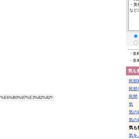
・英
・英
気も
民部
民部
民間
気
気の
気の
気も
気を