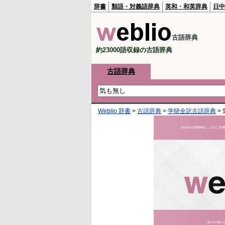
辞書
類語・対義語辞典
英和・和英辞典
日中
古語辞典
約23000語収録の古語辞典
古語辞典
Weblio 辞書
>
古語辞典
>
学研全訳古語辞典
>