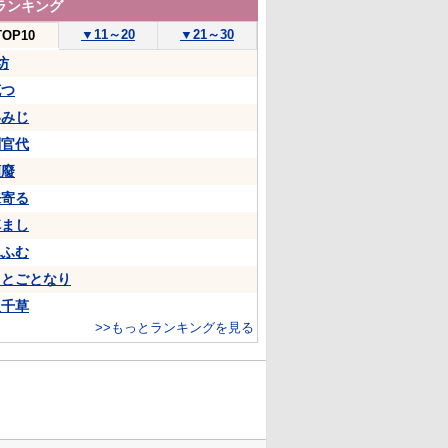
ランキング
▼
11～20
▼
21～30
TOP10
坊
克つ
いみじ
判官代
頽廢
来寄る
悼まし
ふふむ
ことごとなり
八千草
>>もっとランキングを見る