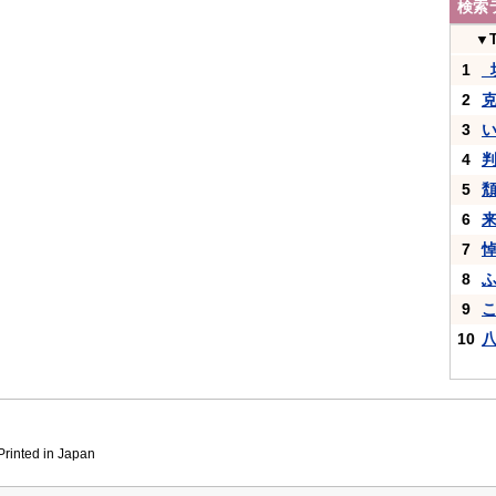
検索
▼
1
_
2
3
4
5
6
7
8
9
10
inted in Japan