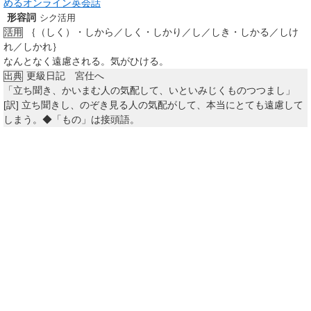
めるオンライン英会話
形容詞
シク活用
｛（しく）・しから／しく・しかり／し／しき・しかる／しけ
活用
れ／しかれ｝
なんとなく遠慮される。気がひける。
更級日記 宮仕へ
出典
「立ち聞き、かいまむ人の気配して、いといみじくものつつまし」
[訳]
立ち聞きし、のぞき見る人の気配がして、本当にとても遠慮して
しまう。◆「もの」は接頭語。