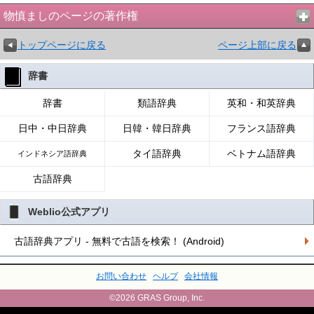
物慎ましのページの著作権
トップページに戻る
ページ上部に戻る
辞書
辞書
類語辞典
英和・和英辞典
日中・中日辞典
日韓・韓日辞典
フランス語辞典
タイ語辞典
ベトナム語辞典
インドネシア語辞典
古語辞典
Weblio公式アプリ
古語辞典アプリ - 無料で古語を検索！ (Android)
お問い合わせ
ヘルプ
会社情報
©2026 GRAS Group, Inc.