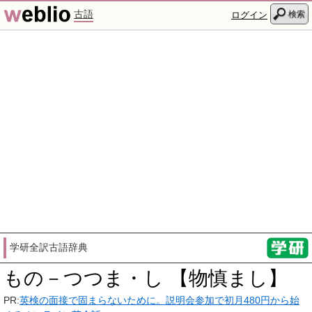
古語
検索
ログイン
学研全訳古語辞典
もの－つつま・し 【物慎まし】
PR:
英検の面接で固まらないために。説明会参加で初月480円から始