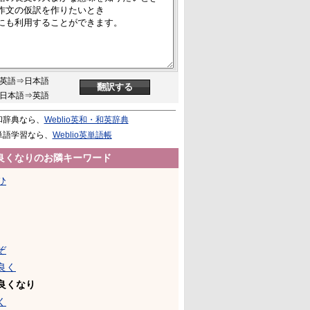
英語⇒日本語
日本語⇒英語
和辞典なら、
Weblio英和・和英辞典
単語学習なら、
Weblio英単語帳
良くなりのお隣キーワード
ひ
ぞ
良く
良くなり
く