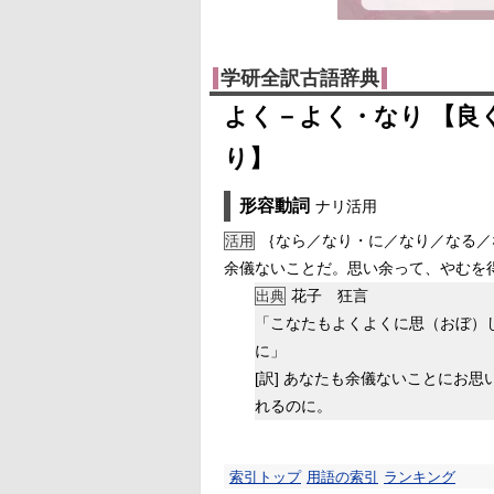
学研全訳古語辞典
よく－よく・なり 【良
り】
形容動詞
ナリ活用
｛なら／なり・に／なり／なる／
活用
余儀ないことだ。思い余って、やむを
花子 狂言
出典
「こなたもよくよくに思（おぼ）
に」
[訳]
あなたも余儀ないことにお思
れるのに。
索引トップ
用語の索引
ランキング