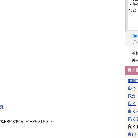
・英
・英
良く
船酔
良う
良か
良く
索引
良く
良く
良く
良け