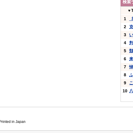
検索
▼
1
_
2
3
4
5
6
7
8
9
10
inted in Japan