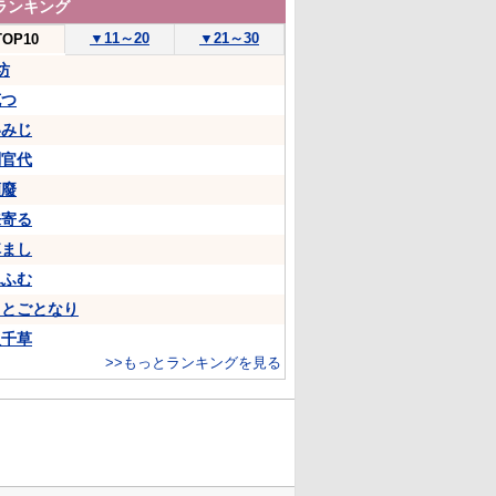
ランキング
▼
11～20
▼
21～30
TOP10
坊
克つ
いみじ
判官代
頽廢
来寄る
悼まし
ふふむ
ことごとなり
八千草
>>もっとランキングを見る