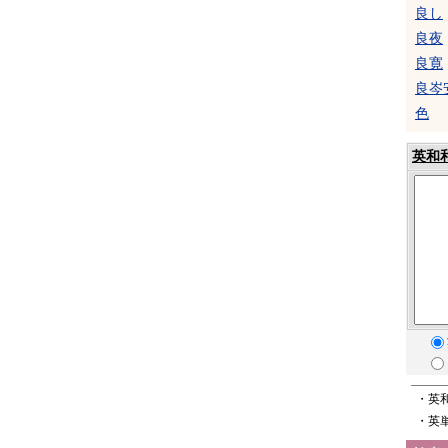
良し
良夜
良寛
良岑
色
英和
・英
・英