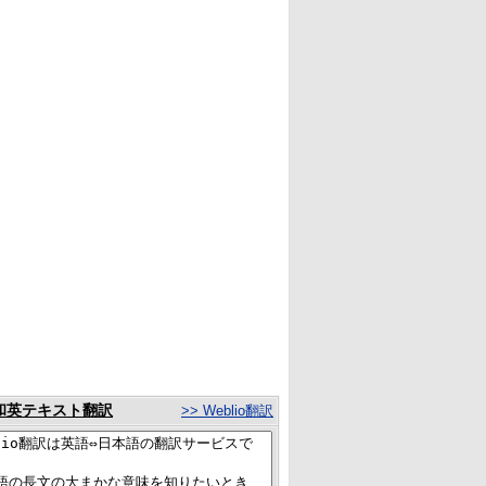
和英テキスト翻訳
>> Weblio翻訳