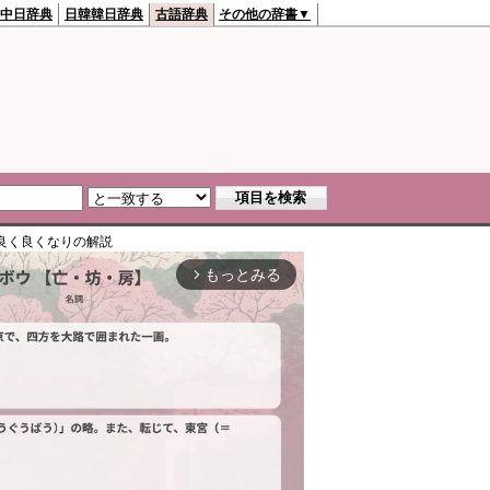
中日辞典
日韓韓日辞典
古語辞典
その他の辞書▼
良く良くなり
の解説
もっとみる
arrow_forward_ios