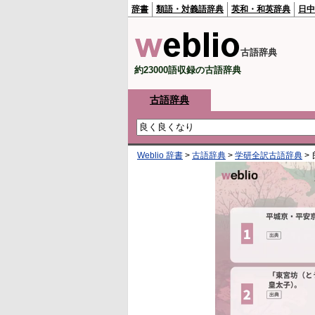
辞書
類語・対義語辞典
英和・和英辞典
日中
古語辞典
約23000語収録の古語辞典
古語辞典
Weblio 辞書
>
古語辞典
>
学研全訳古語辞典
>