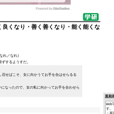
Powered by 
GliaStudios
Mute
く良くなり・善く善くなり・能く能くな
なれ／なれ｝
得ずするようすだ。
し召せばこそ、女に向かうてお手を合はせらるる
いになったので、女の私に向かってお手を合わせら
英和