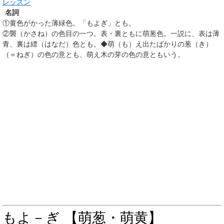
レッスン
名詞
①
黄色がかった薄緑色。「もよぎ」とも。
②
襲（かさね）の色目の一つ。表・裏ともに萌葱色。一説に、表は薄
青、裏は縹（はなだ）色とも。◆萌（も）え出たばかりの葱（き）
（＝ねぎ）の色の意とも、萌え木の芽の色の意ともいう。
もよ－ぎ 【萌葱・萌黄】