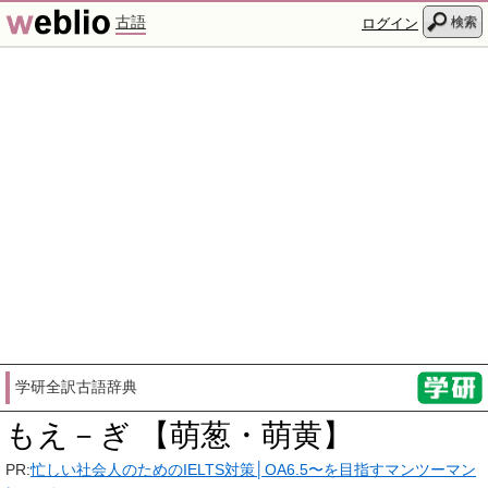
古語
検索
ログイン
学研全訳古語辞典
もえ－ぎ 【萌葱・萌黄】
PR:
忙しい社会人のためのIELTS対策│OA6.5〜を目指すマンツーマン