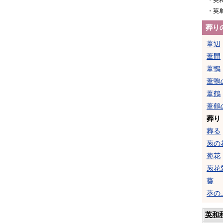
・英
・英
葬り
葦辺
葦間
葦鴨
葦鴨
葦鶴
葦鶴
葬り
葬る
葱の
葱花
葱花
葵
葵の
英和