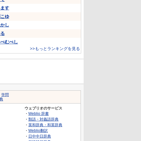
います
聞こゆ
をかし
奉る
むべむべし
>>もっとランキングを見る
｜
学問
典
ウェブリオのサービス
・
Weblio 辞書
・
類語・対義語辞典
・
英和辞典・和英辞典
・
Weblio翻訳
・
日中中日辞典