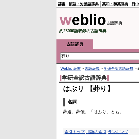
辞書
類語・対義語辞典
英和・和英辞典
日中
古語辞典
約23000語収録の古語辞典
古語辞典
Weblio 辞書
>
古語辞典
>
学研全訳古語辞典
>
学研全訳古語辞典
はぶり 【葬り】
名詞
葬送。葬儀。「はふり」とも。
索引トップ
用語の索引
ランキング