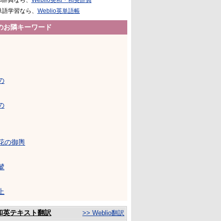
和辞典なら、
Weblio英和・和英辞典
単語学習なら、
Weblio英単語帳
のお隣キーワード
の
の
花の御輿
輦
上
和英テキスト翻訳
>> Weblio翻訳