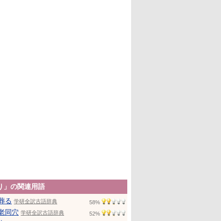
り」の関連用語
葬る
学研全訳古語辞典
58%
老同穴
学研全訳古語辞典
52%