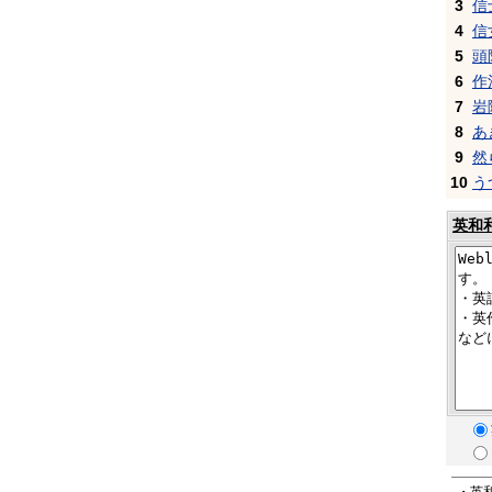
3
信
4
信
5
頭
6
作
7
岩
8
あ
9
然
10
う
英和