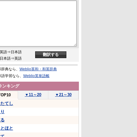
英語⇒日本語
日本語⇒英語
和辞典なら、
Weblio英和・和英辞典
単語学習なら、
Weblio英単語帳
ランキング
▼
11～20
▼
21～30
TOP10
うたてし
たり
依る
ほとほと
して