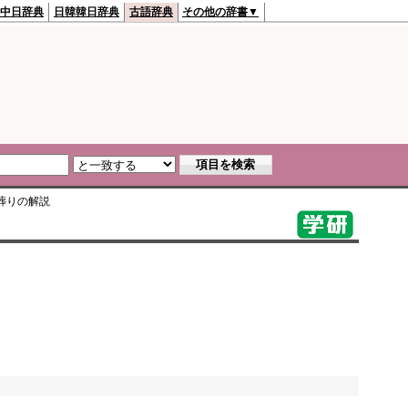
中日辞典
日韓韓日辞典
古語辞典
その他の辞書▼
葬り
の解説