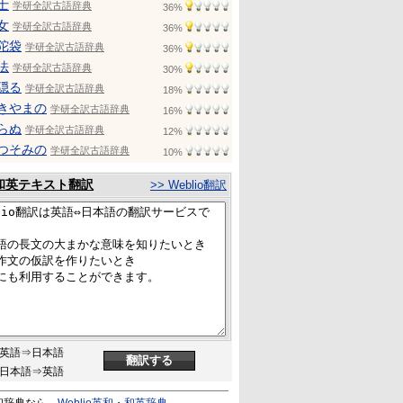
士
学研全訳古語辞典
36%
女
学研全訳古語辞典
36%
陀袋
学研全訳古語辞典
36%
法
学研全訳古語辞典
30%
隠る
学研全訳古語辞典
18%
きやまの
学研全訳古語辞典
16%
らぬ
学研全訳古語辞典
12%
つそみの
学研全訳古語辞典
10%
和英テキスト翻訳
>> Weblio翻訳
英語⇒日本語
日本語⇒英語