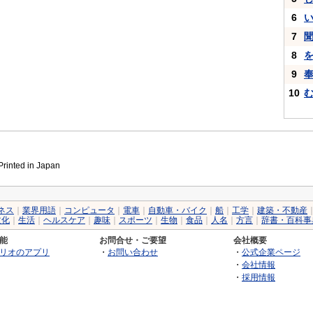
6
7
8
9
10
inted in Japan
ネス
｜
業界用語
｜
コンピュータ
｜
電車
｜
自動車・バイク
｜
船
｜
工学
｜
建築・不動産
文化
｜
生活
｜
ヘルスケア
｜
趣味
｜
スポーツ
｜
生物
｜
食品
｜
人名
｜
方言
｜
辞書・百科事
能
お問合せ・ご要望
会社概要
リオのアプリ
・
お問い合わせ
・
公式企業ページ
・
会社情報
・
採用情報