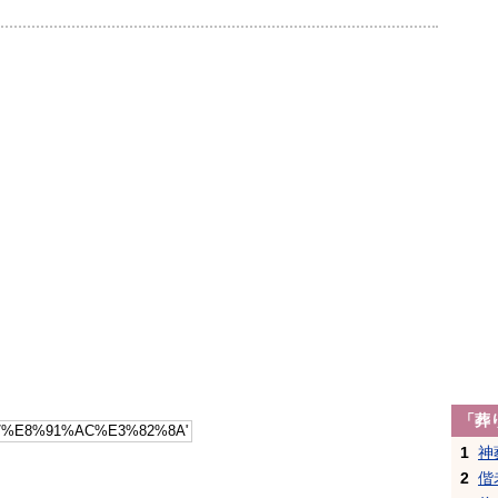
「葬
1
神
2
偕