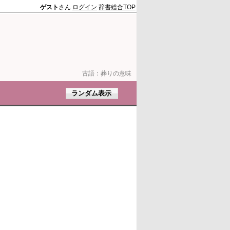
ゲスト
さん
ログイン
辞書総合TOP
古語：
葬りの意味