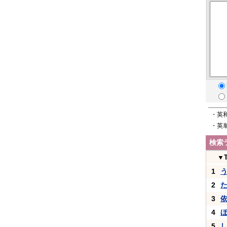
・英
・英
検索
▼
1
2
3
4
5