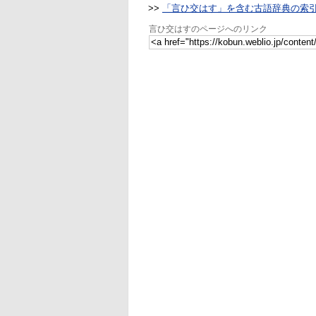
>>
「言ひ交はす」を含む古語辞典の索
言ひ交はすのページへのリンク