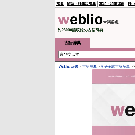
辞書
類語・対義語辞典
英和・和英辞典
日中
古語辞典
約23000語収録の古語辞典
古語辞典
Weblio 辞書
>
古語辞典
>
学研全訳古語辞典
>