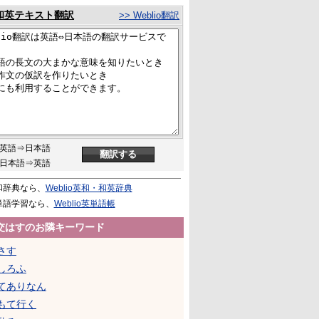
和英テキスト翻訳
>> Weblio翻訳
英語⇒日本語
日本語⇒英語
和辞典なら、
Weblio英和・和英辞典
単語学習なら、
Weblio英単語帳
交はすのお隣キーワード
さす
しろふ
てありなん
もて行く