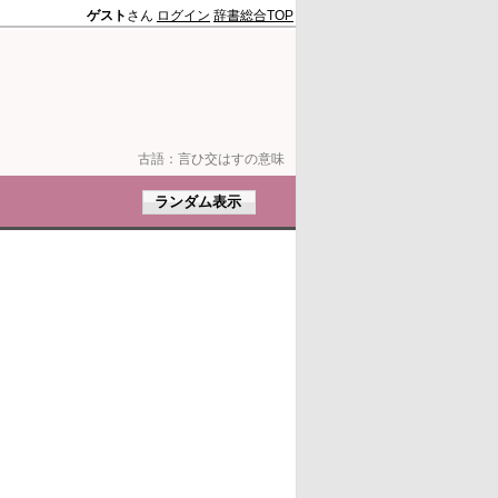
ゲスト
さん
ログイン
辞書総合TOP
古語：
言ひ交はすの意味