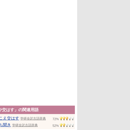
ひ交はす」の関連用語
こえ交はす
学研全訳古語辞典
72%
ち聞き
学研全訳古語辞典
52%