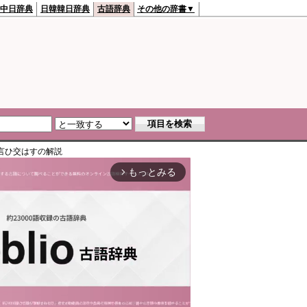
中日辞典
日韓韓日辞典
古語辞典
その他の辞書▼
言ひ交はす
の解説
もっとみる
arrow_forward_ios