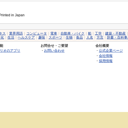
inted in Japan
ネス
｜
業界用語
｜
コンピュータ
｜
電車
｜
自動車・バイク
｜
船
｜
工学
｜
建築・不動産
文化
｜
生活
｜
ヘルスケア
｜
趣味
｜
スポーツ
｜
生物
｜
食品
｜
人名
｜
方言
｜
辞書・百科事
能
お問合せ・ご要望
会社概要
リオのアプリ
・
お問い合わせ
・
公式企業ページ
・
会社情報
・
採用情報