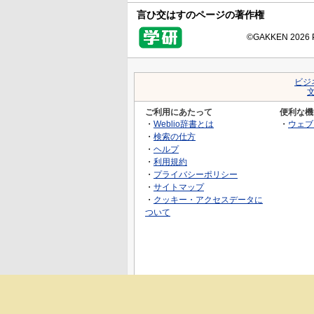
言ひ交はすのページの著作権
©GAKKEN 2026 Pr
ビジ
ご利用にあたって
便利な機
・
Weblio辞書とは
・
ウェブ
・
検索の仕方
・
ヘルプ
・
利用規約
・
プライバシーポリシー
・
サイトマップ
・
クッキー・アクセスデータに
ついて