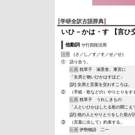
学研全訳古語辞典
いひ－かは・す 【言ひ
他動詞
サ行四段活用
｛さ／し／す／す／せ／せ｝
活用
①
語り合う。
枕草子 淑景舎、東宮に
出典
「女房と物いひかはすほど」
[訳]
女房と言葉を交わすころは。
②
（手紙・歌などの）やりとりをす
枕草子 うれしきもの
出典
「人といひかはしたる歌の聞こえ
[訳]
他の人とやりとりをした歌が
③
（言葉に出して）約束する。
伊勢物語 二一
出典