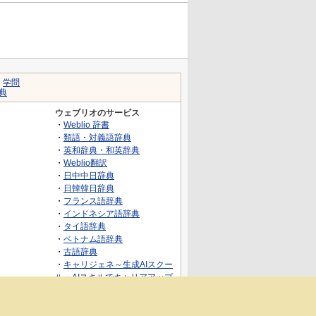
｜
学問
典
ウェブリオのサービス
・
Weblio 辞書
・
類語・対義語辞典
・
英和辞典・和英辞典
・
Weblio翻訳
・
日中中日辞典
・
日韓韓日辞典
・
フランス語辞典
・
インドネシア語辞典
・
タイ語辞典
・
ベトナム語辞典
・
古語辞典
・
キャリジェネ～生成AIスクー
ル・AIスキルでキャリアアップ
～