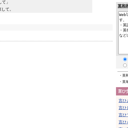
して」
英和
束して。
・英
・英
言ひ
言ひ
言ひ
言ひ
言ひ