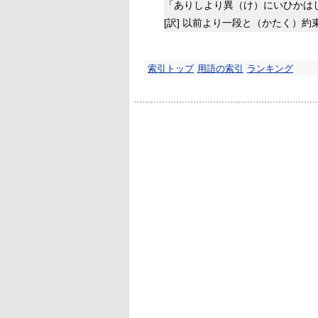
「ありしより異（け）にいひかは
[訳]
以前より一段と（かたく）約
索引トップ
用語の索引
ランキング