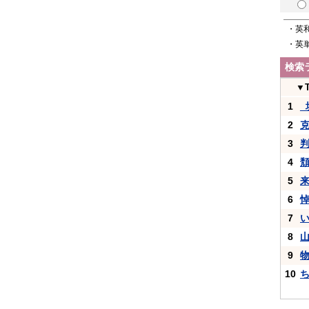
・英
・英
検索
▼
1
_
2
3
4
5
6
7
8
9
10