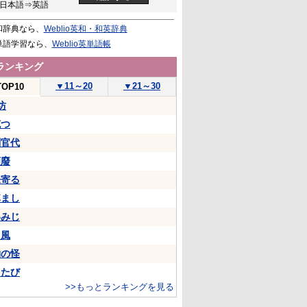
日本語⇒英語
和辞典なら、
Weblio英和・和英辞典
単語学習なら、
Weblio英単語帳
ランキング
▼
11～20
▼
21～30
TOP10
坊
克つ
判官代
頽廢
来寄る
悼まし
いみじ
山風
物の怪
ちたび
>>もっとランキングを見る