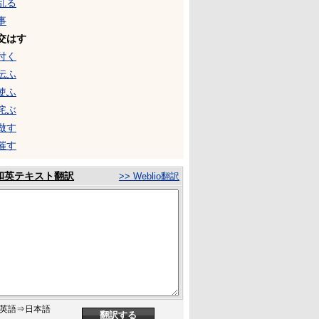
乱る
事
交はす
付く
伝ふ
使ふ
侘ぶ
做す
催す
和英テキスト翻訳
>> Weblio翻訳
英語⇒日本語