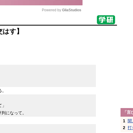
Powered by 
GliaStudios
Mute
交はす】
る。
て」
「言
評判になって。
1
聞
2
打