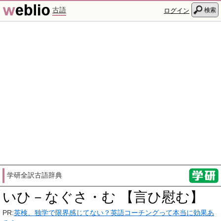
古語
検索
ログイン
学研全訳古語辞典
いひ－なぐさ・む 【言ひ慰む】
PR:
英検、独学で限界感じてない？英語コーチングって本当に効果あ