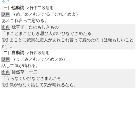
る？
他動詞
[一]
マ行下二段活用
｛め／め／む／むる／むれ／めよ｝
活用
あれこれ言って慰める。
枕草子 たのもしきもの
出典
「まことまことしき思ひ人のいひなぐさめたる」
[訳]
まことに誠実な恋人があれこれ言って慰めたの（は頼もしいこと
だ）。
自動詞
[二]
マ行四段活用
｛ま／み／む／む／め／め｝
活用
話して気が晴れる。
徒然草 一二
出典
「うらなくいひなぐさまんこそ」
[訳]
気がねなく話して気が晴れるなら。