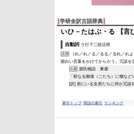
学研全訳古語辞典
いひ－たはぶ・る 【言
自動詞
ラ行下二段活用
｛れ／れ／る／るる／るれ／れよ
活用
面白い言葉をかけてからかう。冗談を
源氏物語 東屋
出典
「前なる御達（ごたち）に物など
[訳]
前にいる女房たちに何か冗談
索引トップ
用語の索引
ランキング