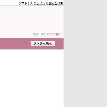
ゲスト
さん
ログイン
辞書総合TOP
古語：
言ひ戯るの意味