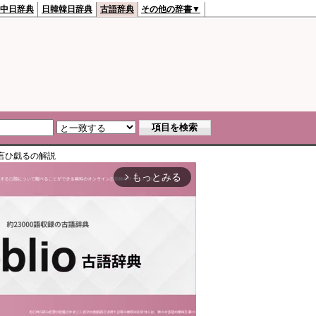
中日辞典
日韓韓日辞典
古語辞典
その他の辞書▼
言ひ戯る
の解説
もっとみる
arrow_forward_ios