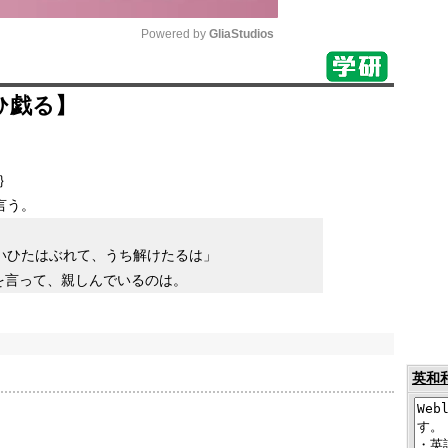
Powered by 
GliaStudios
Mute
ひ戯る】
｝
言う。
いひたはぶれて、うち解けたるは」
を言って、親しんでいるのは。
英和