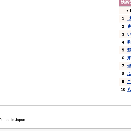
検索
▼
1
_
2
3
4
5
6
7
8
9
10
inted in Japan