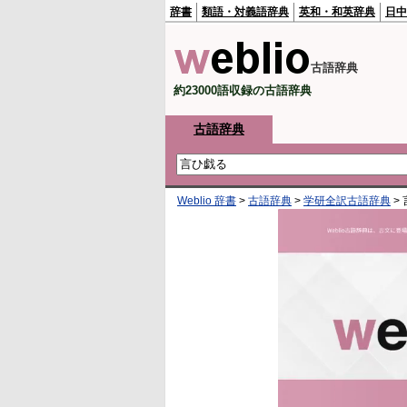
辞書
類語・対義語辞典
英和・和英辞典
日中
古語辞典
約23000語収録の古語辞典
古語辞典
Weblio 辞書
>
古語辞典
>
学研全訳古語辞典
>