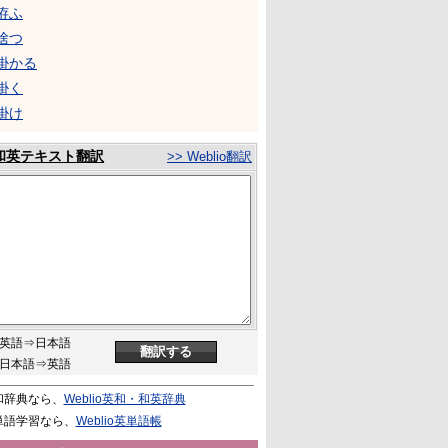
拵ふ
捨つ
掛かる
掛く
掛け
和英テキスト翻訳
>> Weblio翻訳
英語⇒日本語
日本語⇒英語
和辞典なら、
Weblio英和・和英辞典
単語学習なら、
Weblio英単語帳