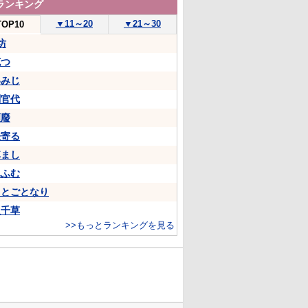
ランキング
▼
11～20
▼
21～30
TOP10
坊
克つ
いみじ
判官代
頽廢
来寄る
悼まし
ふふむ
ことごとなり
八千草
>>もっとランキングを見る