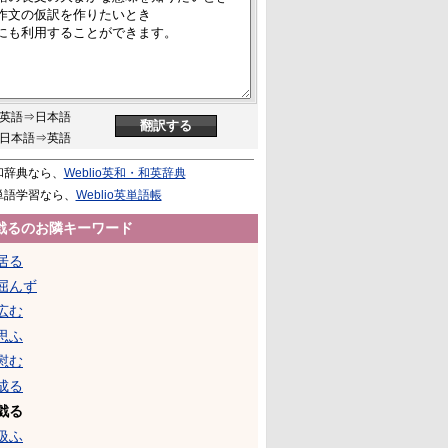
英語⇒日本語
日本語⇒英語
和辞典なら、
Weblio英和・和英辞典
単語学習なら、
Weblio英単語帳
戯るのお隣キーワード
居る
屈んず
広む
思ふ
慰む
成る
戯る
扱ふ