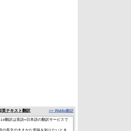
和英テキスト翻訳
>> Weblio翻訳