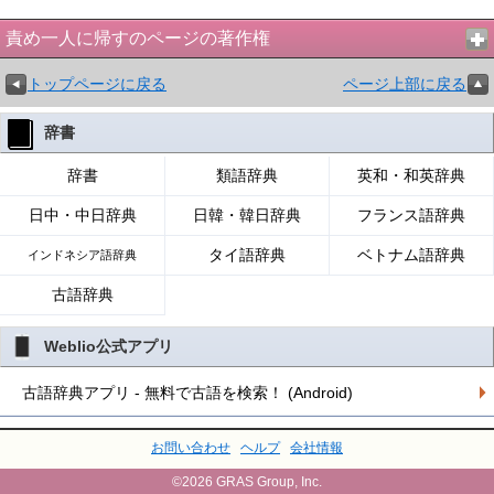
責め一人に帰すのページの著作権
トップページに戻る
ページ上部に戻る
辞書
辞書
類語辞典
英和・和英辞典
日中・中日辞典
日韓・韓日辞典
フランス語辞典
タイ語辞典
ベトナム語辞典
インドネシア語辞典
古語辞典
Weblio公式アプリ
古語辞典アプリ - 無料で古語を検索！ (Android)
お問い合わせ
ヘルプ
会社情報
©2026 GRAS Group, Inc.