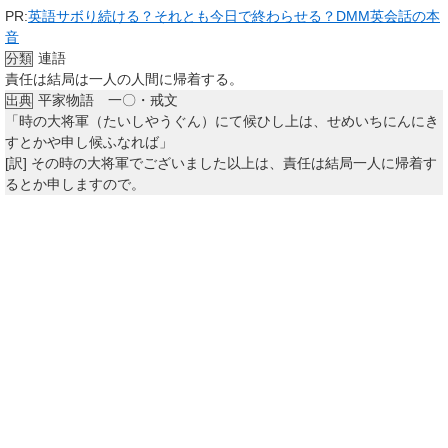
PR:
英語サボり続ける？それとも今日で終わらせる？DMM英会話の本
音
連語
分類
責任は結局は一人の人間に帰着する。
平家物語 一〇・戒文
出典
「時の大将軍（たいしやうぐん）にて候ひし上は、せめいちにんにき
すとかや申し候ふなれば」
[訳]
その時の大将軍でございました以上は、責任は結局一人に帰着す
るとか申しますので。