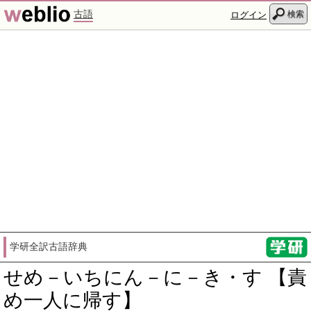
古語
検索
ログイン
学研全訳古語辞典
せめ－いちにん－に－き・す 【責
め一人に帰す】