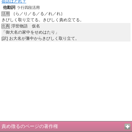
会話はどれ？
他動詞
ラ行四段活用
｛ら／り／る／る／れ／れ｝
活用
きびしく取り立てる。きびしく責め立てる。
浮世物語 仮名
出典
「御大名の家中をせめはたり」
[訳]
お大名が藩中からきびしく取り立て。
責め徴るのページの著作権