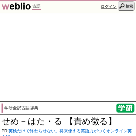
古語
検索
ログイン
学研全訳古語辞典
せめ－はた・る 【責め徴る】
PR:
英検だけで終わらせない。将来使える英語力がつくオンライン英