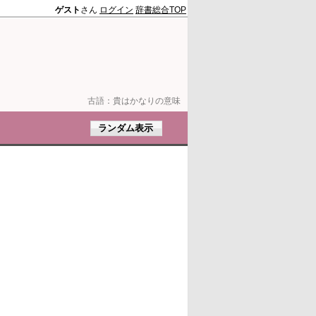
ゲスト
さん
ログイン
辞書総合TOP
古語：
貴はかなりの意味