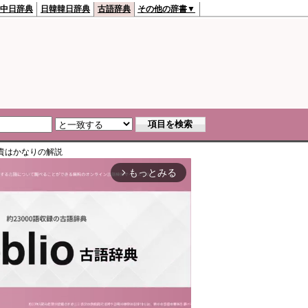
中日辞典
日韓韓日辞典
古語辞典
その他の辞書▼
貴はかなり
の解説
もっとみる
arrow_forward_ios