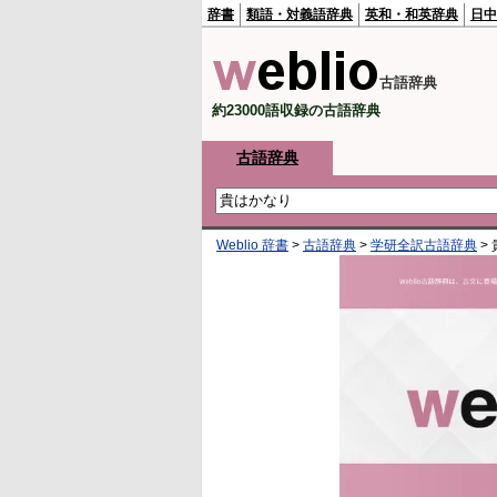
辞書
類語・対義語辞典
英和・和英辞典
日中
古語辞典
約23000語収録の古語辞典
古語辞典
Weblio 辞書
>
古語辞典
>
学研全訳古語辞典
>