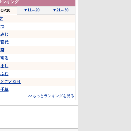
ランキング
▼
11～20
▼
21～30
TOP10
坊
克つ
いみじ
判官代
頽廢
来寄る
悼まし
ふふむ
ことごとなり
八千草
>>もっとランキングを見る