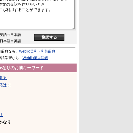
英語⇒日本語
日本語⇒英語
和辞典なら、
Weblio英和・和英辞典
単語学習なら、
Weblio英単語帳
かなりのお隣キーワード
徴る
惑はす
り
かなり