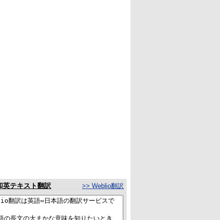
和英テキスト翻訳
>> Weblio翻訳