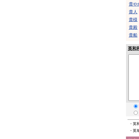
貴や
貴人
貴様
貴殿
貴船
英和
・英
・英