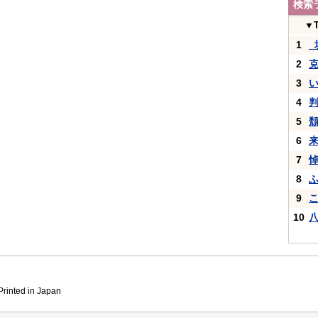
検索
▼
1
_
2
3
4
5
6
7
8
9
10
inted in Japan