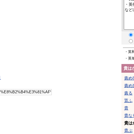
・英
・英
貴は
引
責め
責め
責る
貰ふ
貴
貴な
貴は
貴ぶ