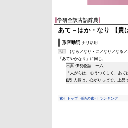
学研全訳古語辞典
あて－はか・なり 【貴
形容動詞
ナリ活用
｛なら／なり・に／なり／なる／
活用
「あてやかなり」に同じ。
伊勢物語 一六
出典
「人がらは、心うつくしく、あて
[訳]
人柄は、心がりっぱで、上品
索引トップ
用語の索引
ランキング