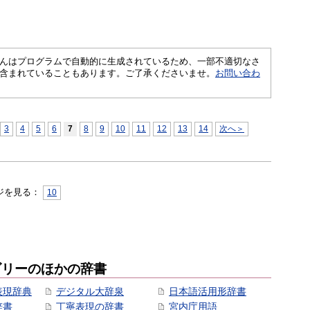
さくいんはプログラムで自動的に生成されているため、一部不適切なさ
含まれていることもあります。ご了承くださいませ。
お問い合わ
3
4
5
6
7
8
9
10
11
12
13
14
次へ＞
ジを見る：
10
ゴリーのほかの辞書
表現辞典
デジタル大辞泉
日本語活用形辞書
辞書
丁寧表現の辞書
宮内庁用語