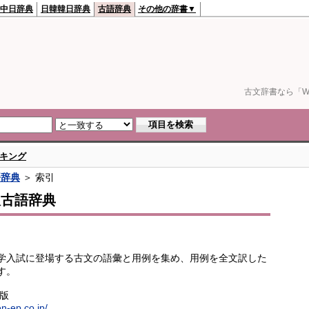
中日辞典
日韓韓日辞典
古語辞典
その他の辞書▼
古文辞書なら「We
キング
語辞典
＞ 索引
訳古語辞典
学入試に登場する古文の語彙と用例を集め、用例を全文訳した
す。
出版
en-ep.co.jp/