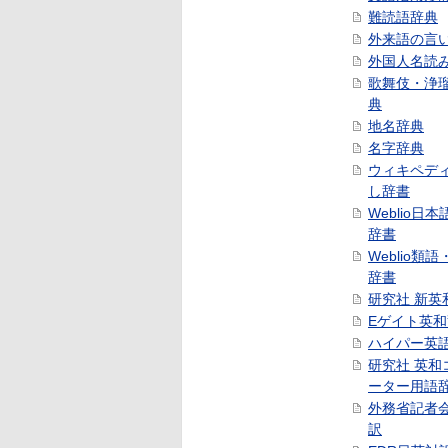
難読語辞典
外来語の言
外国人名読
歌舞伎・浄
典
地名辞典
名字辞典
ウィキペデ
し辞書
Weblio日
辞書
Weblio類
辞書
研究社 新英
Eゲイト英
ハイパー英
研究社 英和
ーター用語
外務省記者
訳