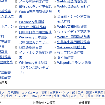
訳辞書
Weblio英語表現辞典
メール英語例文辞書
Weblio英語言い回し辞
最強のスラング英会話
号和英辞書
典
Weblio専門用語対訳辞
オム表現辞
場面別・シーン別英語
書
表現辞典
Wiktionary英語版
ットスラン
Weblio英和対訳辞書
白水社 中国語辞典
ウィキペディア英語版
日中中日専門用語辞典
辞典
Weblio中国語翻訳辞書
Wiktionary日本語版
英英辞書
中英英中専門用語辞典
（中国語カテゴリ）
辞書
Wiktionary中国語版
韓国語単語辞書
訳辞書
韓日専門用語辞書
インドネシア語翻訳辞
日対訳辞書
書
タイ語辞書
中国語例文辞
Wiktionary日本語版
Wikipediaフランス語版
（フランス語カテゴ
ア語辞書
リ）
翻訳辞書
語辞典
ネス
｜
業界用語
｜
コンピュータ
｜
電車
｜
自動車・バイク
｜
船
｜
工学
｜
建築・不動産
文化
｜
生活
｜
ヘルスケア
｜
趣味
｜
スポーツ
｜
生物
｜
食品
｜
人名
｜
方言
｜
辞書・百科事
能
お問合せ・ご要望
会社概要