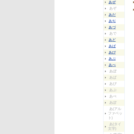
あぜ
あぞ
あだ
あぢ
あづ
あで
あど
あば
あび
あぶ
あべ
あぼ
あぱ
あぴ
あぷ
あぺ
あぽ
あ(アル
ファベッ
ト)
あ(タイ
文字)