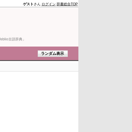
ゲスト
さん
ログイン
辞書総合TOP
blio古語辞典」