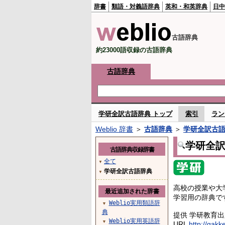
辞書
類語・対義語辞典
英和・和英辞典
日中
古語辞典
約23000語収録の古語辞典
古語辞典
学研全訳古語辞典 トップ
索引
ラン
Weblio 辞書
＞
古語辞典
＞
学研全訳古
学研全
古語辞典収録辞書
全て
▼
学研全訳古語辞典
▼
高校の授業や大
最近追加された辞書
学習用の辞典で
Weblio実用類語辞
▼
典
提供 学研教育
Weblio実用英語辞
▼
URL
http://gakk