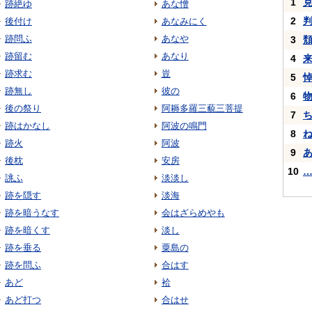
1
跡絶ゆ
あな憎
2
後付け
あなみにく
跡問ふ
あなや
3
跡留む
あなり
4
跡求む
豈
5
跡無し
彼の
6
後の祭り
阿耨多羅三藐三菩提
7
跡はかなし
阿波の鳴門
8
跡火
阿波
9
後枕
安房
10
誂ふ
淡淡し
跡を隠す
淡海
跡を暗うなす
会はざらめやも
跡を暗くす
淡し
跡を垂る
粟島の
跡を問ふ
合はす
あど
袷
あど打つ
合はせ