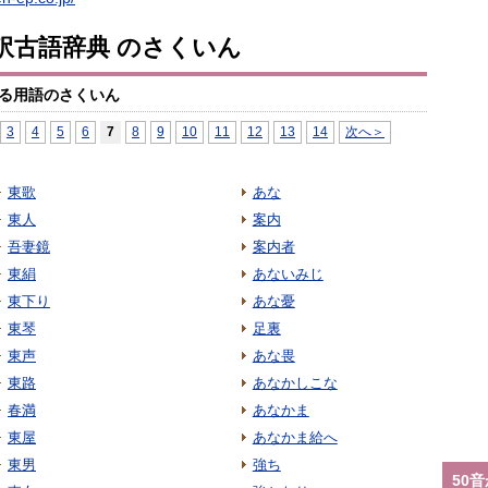
訳古語辞典 のさくいん
る用語のさくいん
3
4
5
6
7
8
9
10
11
12
13
14
次へ＞
東歌
あな
東人
案内
吾妻鏡
案内者
東絹
あないみじ
東下り
あな憂
東琴
足裏
東声
あな畏
東路
あなかしこな
春満
あなかま
東屋
あなかま給へ
東男
強ち
50