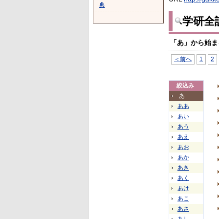
典
学研全
「あ」から始ま
＜前へ
1
2
絞込み
あ
ああ
あい
あう
あえ
あお
あか
あき
あく
あけ
あこ
あさ