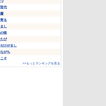
克つ
判官代
頽廢
来寄る
悼まし
物の怪
ちたび
ねぢけがまし
あながち
…こそ
>>もっとランキングを見る