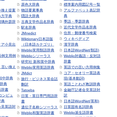
原色大辞典
標準案内用図記号一覧
い換え提案
物語要素事典
アルファベット表記辞
典
み方字典
隠語大辞典
季語・季題辞典
瑠璃外題辞
古典文学作品名辞典
近代文学作品名辞典
駅名辞典
住所・郵便番号検索
JMnedict
ウィキペディア
Wiktionary日本語版
ィア小見出
（日本語カテゴリ）
漢字辞典
Weblio実用類語辞典
日本語WordNet(類語)
本語例文用例
Weblioシソーラス
Weblio対義語・反対語
辞書
研究社 新和英中辞典
語・言い換え
英語での言い方用例集
Weblio実用英語辞典
コア・セオリー英語表
JMdict
和中辞典
現(基本動詞)
旅行・ビジネス英会話
和辞典
英語ことわざ教訓辞典
翻訳
語辞書
金融庁記者会見英語対
Tatoeba
コンピュ
訳
日英・英日専門用語辞
辞典
日本語WordNet(英和)
書
会見英語対
日英固有名詞辞典
遺伝子名称シソーラス
Weblio派生語辞書
Weblio和製英語辞書