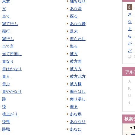
東女
強ちなり
あ
父
あな暗
さ
当て
探る
な
宛て行ふ
あな心憂
ま
宛行
足末
ら
宛行ふ
悔らわし
が
当て言
悔る
だ
当て所無し
彼方
ぱ
貴なり
彼方面
貴はかなり
彼方方
アル
貴人
彼方此方
Ａ
貴ぶ
彼方様
Ｋ
貴やかなり
侮らはし
Ｕ
跡
侮り易し
１
後
侮る
後上がり
あな疾
検索
後輿
あななひ
▼
跡職
あなに