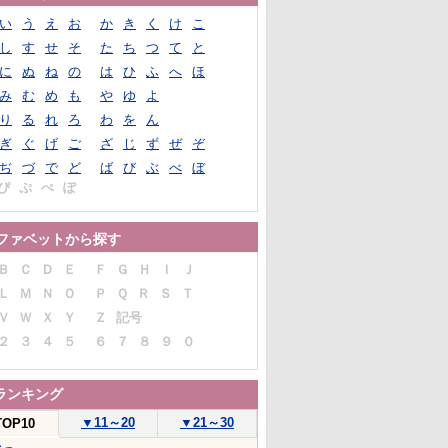
い
う
え
お
か
き
く
け
こ
し
す
せ
そ
た
ち
つ
て
と
に
ぬ
ね
の
は
ひ
ふ
へ
ほ
み
む
め
も
や
ゆ
よ
り
る
れ
ろ
わ
を
ん
ぎ
ぐ
げ
ご
ざ
じ
ず
ぜ
ぞ
ぢ
づ
で
ど
ば
び
ぶ
べ
ぼ
ぴ
ぷ
ぺ
ぽ
ファベットから探す
Ｂ
Ｃ
Ｄ
Ｅ
Ｆ
Ｇ
Ｈ
Ｉ
Ｊ
Ｌ
Ｍ
Ｎ
Ｏ
Ｐ
Ｑ
Ｒ
Ｓ
Ｔ
Ｖ
Ｗ
Ｘ
Ｙ
Ｚ
記号
２
３
４
５
６
７
８
９
０
ランキング
▼
11～20
▼
21～30
TOP10