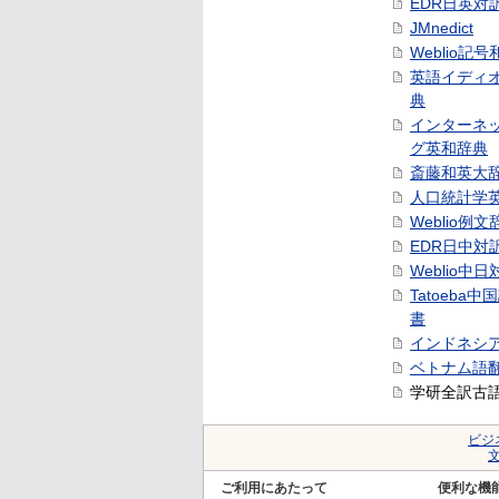
EDR日英対
JMnedict
Weblio記
英語イディ
典
インターネ
グ英和辞典
斎藤和英大
人口統計学
Weblio例文
EDR日中対
Weblio中
Tatoeba
書
インドネシ
ベトナム語
学研全訳古
ビジ
ご利用にあたって
便利な機