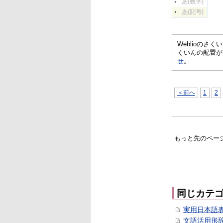
あ(数字)
あ(記号)
Weblioの
くいんの配置が
せ
。
＜前へ
1
2
もっと先のペー
同じカテ
実用日本語
文語活用形