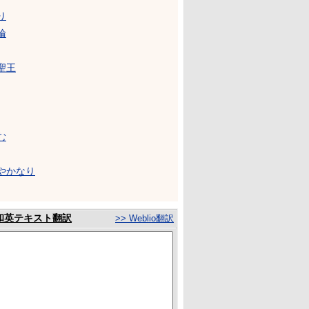
り
輪
聖王
む
やかなり
和英テキスト翻訳
>> Weblio翻訳