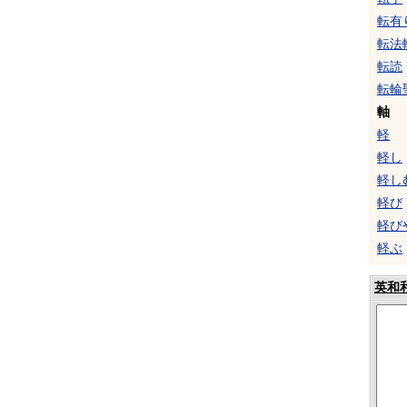
転有
転法
転読
転輪
軸
軽
軽し
軽し
軽び
軽び
軽ぶ
英和