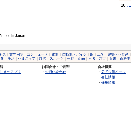
10
inted in Japan
ネス
｜
業界用語
｜
コンピュータ
｜
電車
｜
自動車・バイク
｜
船
｜
工学
｜
建築・不動産
文化
｜
生活
｜
ヘルスケア
｜
趣味
｜
スポーツ
｜
生物
｜
食品
｜
人名
｜
方言
｜
辞書・百科事
能
お問合せ・ご要望
会社概要
リオのアプリ
・
お問い合わせ
・
公式企業ページ
・
会社情報
・
採用情報