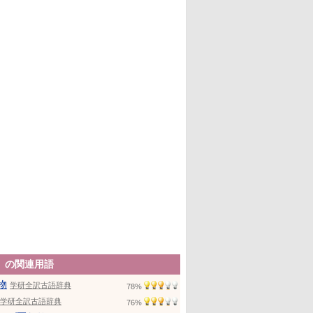
」の関連用語
物
学研全訳古語辞典
78%
学研全訳古語辞典
76%