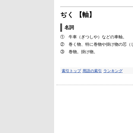
ぢく 【軸】
名詞
①
牛車（ぎつしや）などの車軸。
②
巻く物、特に巻物や掛け物の芯（
③
巻物。掛け物。
索引トップ
用語の索引
ランキング