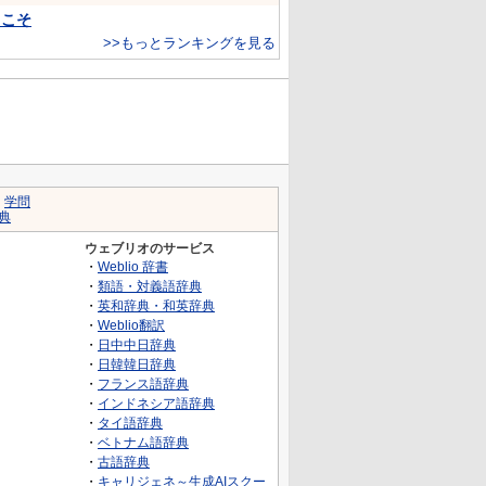
…こそ
>>もっとランキングを見る
｜
学問
典
ウェブリオのサービス
・
Weblio 辞書
・
類語・対義語辞典
・
英和辞典・和英辞典
・
Weblio翻訳
・
日中中日辞典
・
日韓韓日辞典
・
フランス語辞典
・
インドネシア語辞典
・
タイ語辞典
・
ベトナム語辞典
・
古語辞典
・
キャリジェネ～生成AIスクー