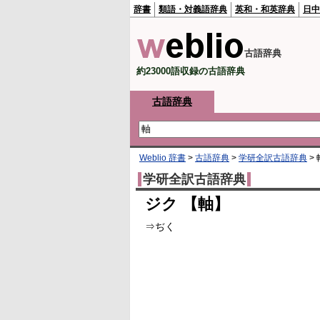
辞書
類語・対義語辞典
英和・和英辞典
日中
古語辞典
約23000語収録の古語辞典
古語辞典
Weblio 辞書
>
古語辞典
>
学研全訳古語辞典
>
学研全訳古語辞典
ジク 【軸】
⇒ぢく