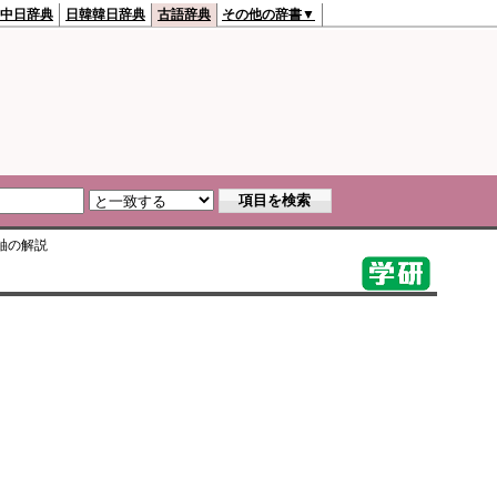
中日辞典
日韓韓日辞典
古語辞典
その他の辞書▼
軸
の解説