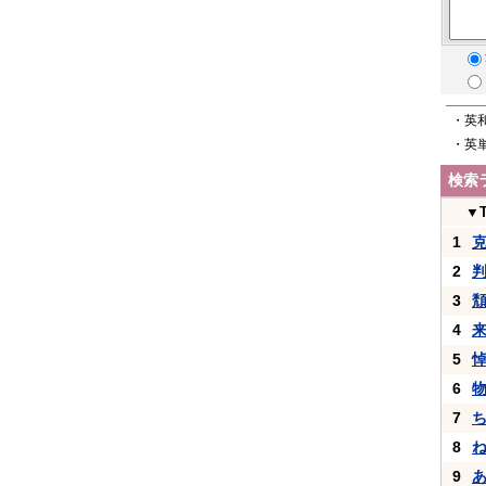
・英
・英
検索
▼
1
2
3
4
5
6
7
8
9