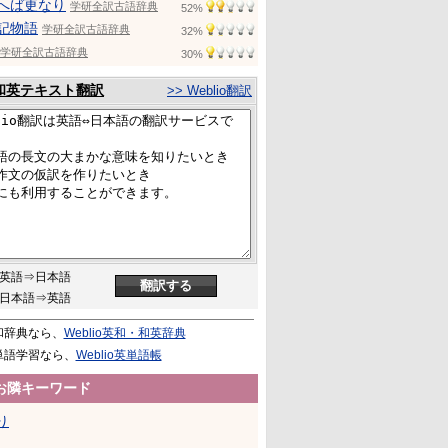
へば更なり
学研全訳古語辞典
52%
記物語
学研全訳古語辞典
32%
学研全訳古語辞典
30%
和英テキスト翻訳
>> Weblio翻訳
英語⇒日本語
日本語⇒英語
和辞典なら、
Weblio英和・和英辞典
単語学習なら、
Weblio英単語帳
お隣キーワード
り