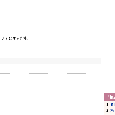
しん）にする丸棒。
「軸
1
巻
2
柄