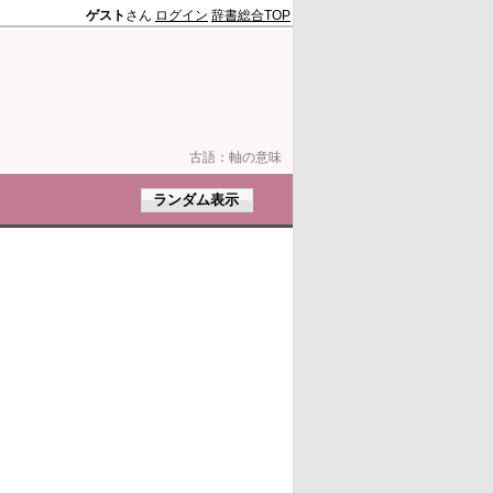
ゲスト
さん
ログイン
辞書総合TOP
古語：
軸の意味