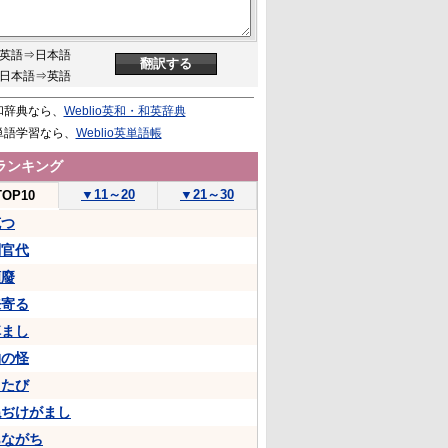
英語⇒日本語
日本語⇒英語
和辞典なら、
Weblio英和・和英辞典
単語学習なら、
Weblio英単語帳
ランキング
▼
11～20
▼
21～30
TOP10
克つ
判官代
頽廢
来寄る
悼まし
物の怪
ちたび
ねぢけがまし
あながち