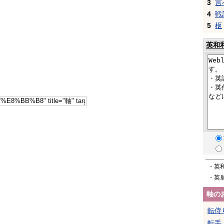
3
言
4
戦
5
枢
英和
・英
・英
軸の
転侍
転手