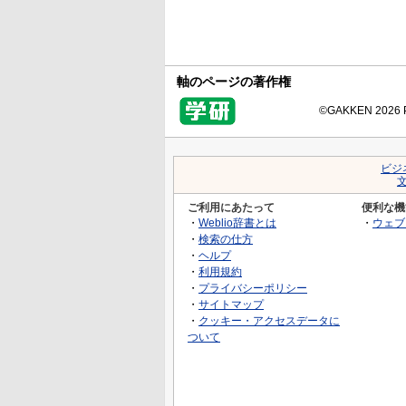
軸のページの著作権
©GAKKEN 2026 Pr
ビジ
ご利用にあたって
便利な機
・
Weblio辞書とは
・
ウェブ
・
検索の仕方
・
ヘルプ
・
利用規約
・
プライバシーポリシー
・
サイトマップ
・
クッキー・アクセスデータに
ついて