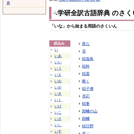
典
学研全訳古語辞典 のさく
「いな」から始まる用語のさくいん
絞込み
異な
い
否
いあ
稲負鳥
いい
稲幹
いう
稲置
いえ
いお
嘶く
いか
稲子麿
いき
否応
いく
稲妻
いけ
因幡の山
いこ
因幡
いさ
いし
稲日野
いす
否ぶ