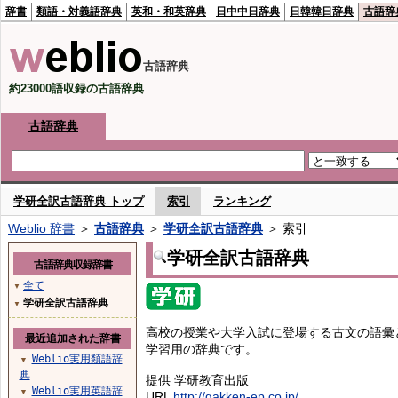
辞書
類語・対義語辞典
英和・和英辞典
日中中日辞典
日韓韓日辞典
古語辞
古語辞典
約23000語収録の古語辞典
古語辞典
学研全訳古語辞典 トップ
索引
ランキング
Weblio 辞書
＞
古語辞典
＞
学研全訳古語辞典
＞ 索引
学研全訳古語辞典
古語辞典収録辞書
全て
▼
学研全訳古語辞典
▼
高校の授業や大学入試に登場する古文の語彙
最近追加された辞書
学習用の辞典です。
Weblio実用類語辞
▼
典
提供 学研教育出版
Weblio実用英語辞
▼
URL
http://gakken-ep.co.jp/