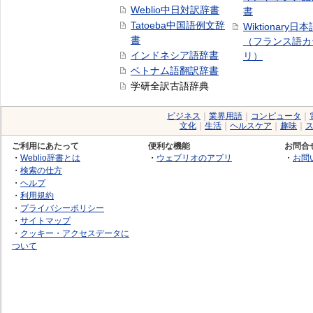
Weblio中日対訳辞書
書
Tatoeba中国語例文辞
Wiktionary日
書
（フランス語カ
インドネシア語辞書
リ）
ベトナム語翻訳辞書
学研全訳古語辞典
ビジネス
｜
業界用語
｜
コンピュータ
｜
文化
｜
生活
｜
ヘルスケア
｜
趣味
｜
ご利用にあたって
便利な機能
お問合
・
Weblio辞書とは
・
ウェブリオのアプリ
・
お問
・
検索の仕方
・
ヘルプ
・
利用規約
・
プライバシーポリシー
・
サイトマップ
・
クッキー・アクセスデータに
ついて