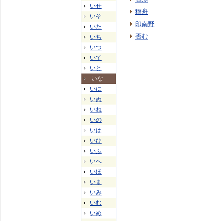
いせ
稲舟
いそ
印南野
いた
否む
いち
いつ
いて
いと
いな
いに
いぬ
いね
いの
いは
いひ
いふ
いへ
いほ
いま
いみ
いむ
いめ