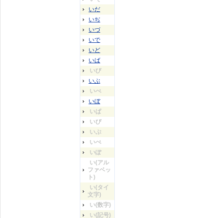
いだ
いぢ
いづ
いで
いど
いば
いび
いぶ
いべ
いぼ
いぱ
いぴ
いぷ
いぺ
いぽ
い(アル
ファベッ
ト)
い(タイ
文字)
い(数字)
い(記号)