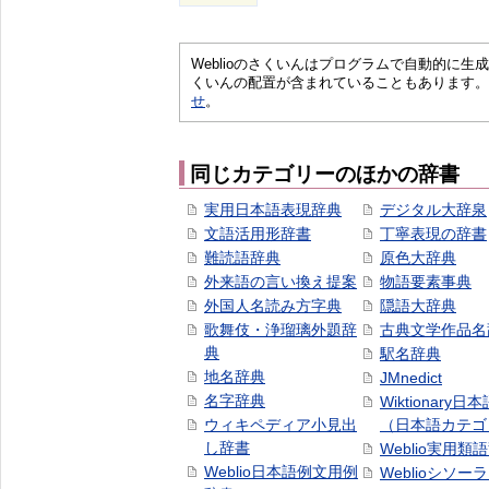
Weblioのさくいんはプログラムで自動的に
くいんの配置が含まれていることもあります。
せ
。
同じカテゴリーのほかの辞書
実用日本語表現辞典
デジタル大辞泉
文語活用形辞書
丁寧表現の辞書
難読語辞典
原色大辞典
外来語の言い換え提案
物語要素事典
外国人名読み方字典
隠語大辞典
歌舞伎・浄瑠璃外題辞
古典文学作品名
典
駅名辞典
地名辞典
JMnedict
名字辞典
Wiktionary日
ウィキペディア小見出
（日本語カテゴ
し辞書
Weblio実用類
Weblio日本語例文用例
Weblioシソー