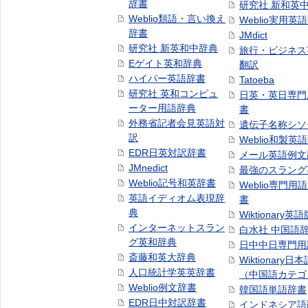
辞書
研究社 新和英
Weblio類語・言い換え
Weblio実用英
辞書
JMdict
研究社 新英和中辞典
旅行・ビジネス
Eゲイト英和辞典
翻訳
ハイパー英語辞書
Tatoeba
研究社 英和コンピュ
日英・英日専門
ーター用語辞典
書
外務省記者会見英語対
遺伝子名称シソ
訳
Weblio和製英
EDR日英対訳辞書
メール英語例文
JMnedict
最強のスラング
Weblio記号和英辞書
Weblio専門用
英語イディオム表現辞
書
典
Wiktionary英語
インターネットスラン
白水社 中国語
グ英和辞典
日中中日専門用
斎藤和英大辞典
Wiktionary日
人口統計学英英辞書
（中国語カテゴ
Weblio例文辞書
韓国語単語辞書
EDR日中対訳辞書
インドネシア語