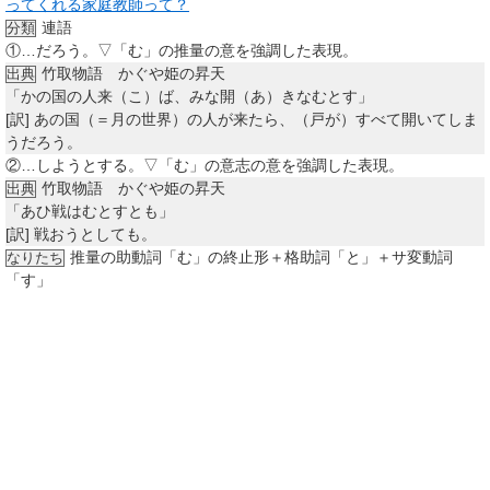
ってくれる家庭教師って？
連語
分類
①
…だろう。▽「む」の推量の意を強調した表現。
竹取物語 かぐや姫の昇天
出典
「かの国の人来（こ）ば、みな開（あ）きなむとす」
[訳]
あの国（＝月の世界）の人が来たら、（戸が）すべて開いてしま
うだろう。
②
…しようとする。▽「む」の意志の意を強調した表現。
竹取物語 かぐや姫の昇天
出典
「あひ戦はむとすとも」
[訳]
戦おうとしても。
推量の助動詞「む」の終止形＋格助詞「と」＋サ変動詞
なりたち
「す」