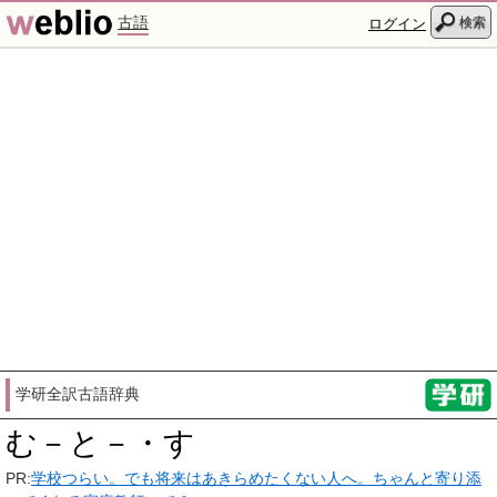
古語
検索
ログイン
学研全訳古語辞典
む－と－・す
PR:
学校つらい。でも将来はあきらめたくない人へ。ちゃんと寄り添