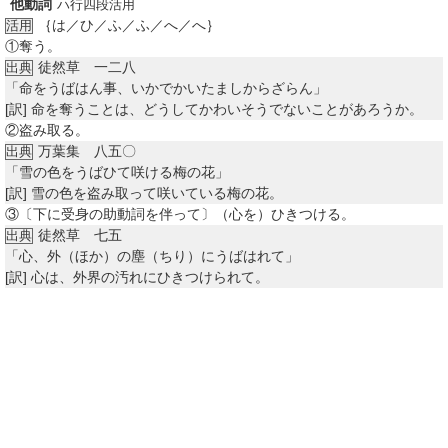
他動詞
ハ行四段活用
｛は／ひ／ふ／ふ／へ／へ｝
活用
①
奪う。
徒然草 一二八
出典
「命をうばはん事、いかでかいたましからざらん」
[訳]
命を奪うことは、どうしてかわいそうでないことがあろうか。
②
盗み取る。
万葉集 八五〇
出典
「雪の色をうばひて咲ける梅の花」
[訳]
雪の色を盗み取って咲いている梅の花。
③
〔下に受身の助動詞を伴って〕（心を）ひきつける。
徒然草 七五
出典
「心、外（ほか）の塵（ちり）にうばはれて」
[訳]
心は、外界の汚れにひきつけられて。