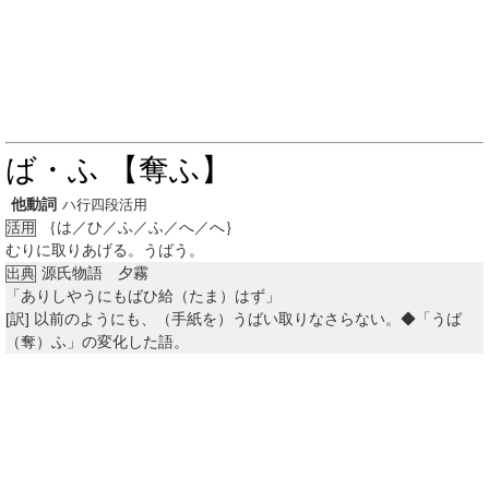
ば・ふ 【奪ふ】
他動詞
ハ行四段活用
｛は／ひ／ふ／ふ／へ／へ｝
活用
むりに取りあげる。うばう。
源氏物語 夕霧
出典
「ありしやうにもばひ給（たま）はず」
[訳]
以前のようにも、（手紙を）うばい取りなさらない。◆「うば
（奪）ふ」の変化した語。