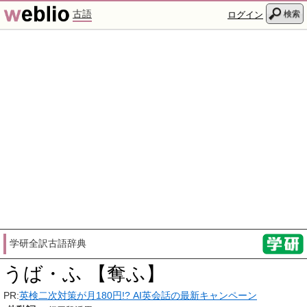
古語
検索
ログイン
学研全訳古語辞典
うば・ふ 【奪ふ】
PR:
英検二次対策が月180円!? AI英会話の最新キャンペーン