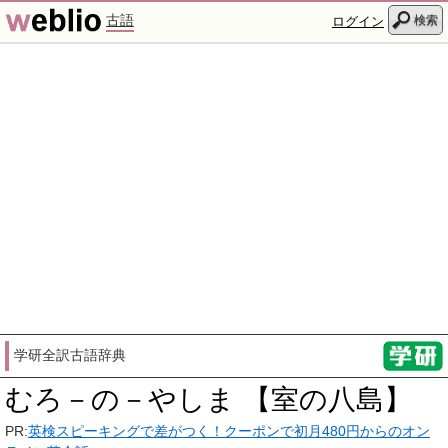
古語
検索
ログイン
学研全訳古語辞典
むろ－の－やしま 【室の八島】
PR:
英検スピーキングで差がつく！クーポンで初月480円からのオン