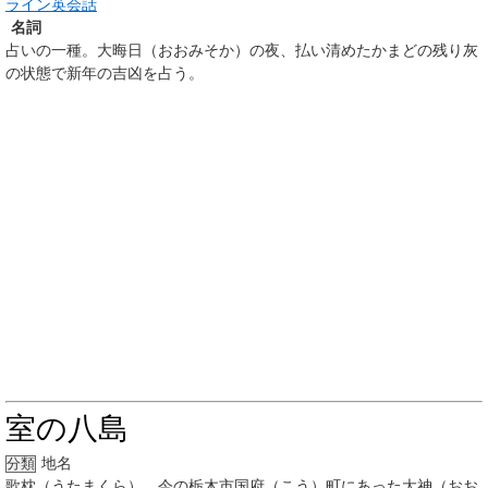
ライン英会話
名詞
占いの一種。大晦日（おおみそか）の夜、払い清めたかまどの残り灰
の状態で新年の吉凶を占う。
室の八島
地名
分類
歌枕（うたまくら）。今の栃木市国府（こう）町にあった大神（おお