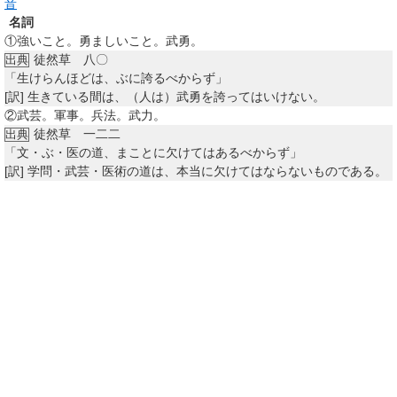
音
名詞
①
強いこと。勇ましいこと。武勇。
徒然草 八〇
出典
「生けらんほどは、ぶに誇るべからず」
[訳]
生きている間は、（人は）武勇を誇ってはいけない。
②
武芸。軍事。兵法。武力。
徒然草 一二二
出典
「文・ぶ・医の道、まことに欠けてはあるべからず」
[訳]
学問・武芸・医術の道は、本当に欠けてはならないものである。