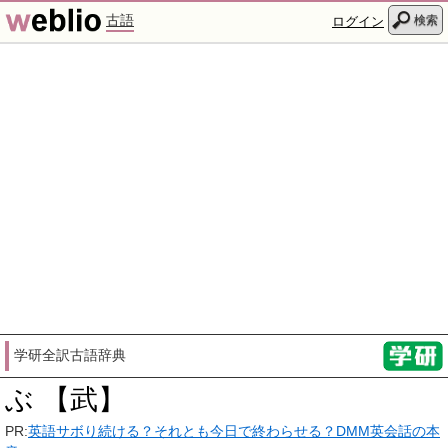
古語
検索
ログイン
学研全訳古語辞典
ぶ 【武】
PR:
英語サボり続ける？それとも今日で終わらせる？DMM英会話の本