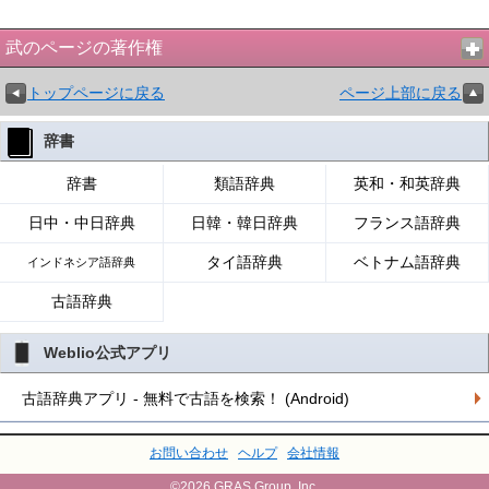
武のページの著作権
トップページに戻る
ページ上部に戻る
辞書
辞書
類語辞典
英和・和英辞典
日中・中日辞典
日韓・韓日辞典
フランス語辞典
タイ語辞典
ベトナム語辞典
インドネシア語辞典
古語辞典
Weblio公式アプリ
古語辞典アプリ - 無料で古語を検索！ (Android)
お問い合わせ
ヘルプ
会社情報
©2026 GRAS Group, Inc.