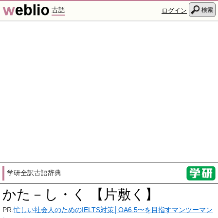
古語
検索
ログイン
学研全訳古語辞典
かた－し・く 【片敷く】
PR:
忙しい社会人のためのIELTS対策│OA6.5〜を目指すマンツーマン