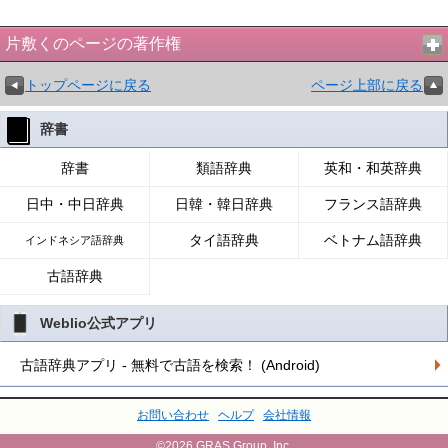
片敷くのページの著作権
トップページに戻る
ページ上部に戻る
辞書
辞書
類語辞典
英和・和英辞典
日中・中日辞典
日韓・韓日辞典
フランス語辞典
タイ語辞典
ベトナム語辞典
インドネシア語辞典
古語辞典
Weblio公式アプリ
古語辞典アプリ - 無料で古語を検索！ (Android)
お問い合わせ
ヘルプ
会社情報
©2026 GRAS Group, Inc.