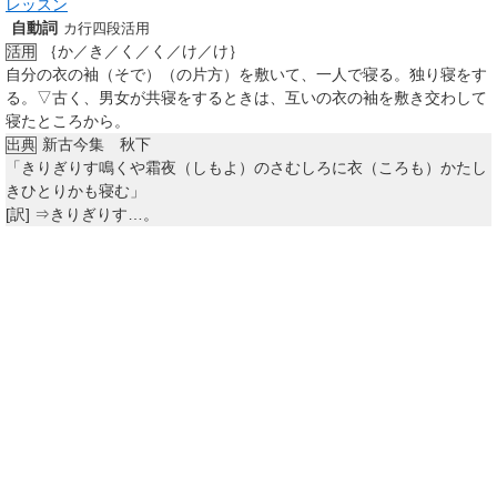
レッスン
自動詞
カ行四段活用
｛か／き／く／く／け／け｝
活用
自分の衣の袖（そで）（の片方）を敷いて、一人で寝る。独り寝をす
る。▽古く、男女が共寝をするときは、互いの衣の袖を敷き交わして
寝たところから。
新古今集 秋下
出典
「きりぎりす鳴くや霜夜（しもよ）のさむしろに衣（ころも）かたし
きひとりかも寝む」
[訳]
⇒きりぎりす…。