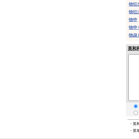
物狂
物狂
物申
物申
物疎
英和
・英
・英