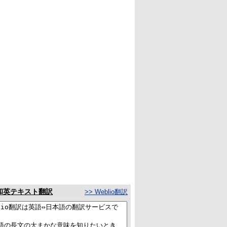
和英テキスト翻訳
>> Weblio翻訳