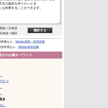
英語⇒日本語
日本語⇒英語
和辞典なら、
Weblio英和・和英辞典
単語学習なら、
Weblio英単語帳
牾きのお隣キーワード
し
げなり
し
し
牾き
はし