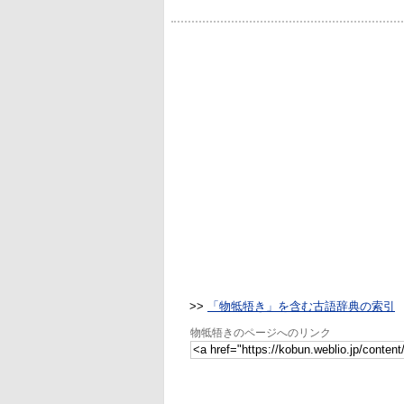
>>
「物牴牾き」を含む古語辞典の索引
物牴牾きのページへのリンク