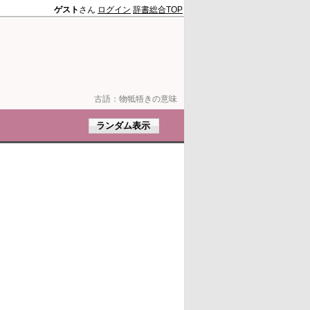
ゲスト
さん
ログイン
辞書総合TOP
古語：
物牴牾きの意味