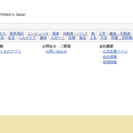
inted in Japan
ネス
｜
業界用語
｜
コンピュータ
｜
電車
｜
自動車・バイク
｜
船
｜
工学
｜
建築・不動産
文化
｜
生活
｜
ヘルスケア
｜
趣味
｜
スポーツ
｜
生物
｜
食品
｜
人名
｜
方言
｜
辞書・百科事
能
お問合せ・ご要望
会社概要
リオのアプリ
・
お問い合わせ
・
公式企業ページ
・
会社情報
・
採用情報
©2026 GRAS Group, Inc.