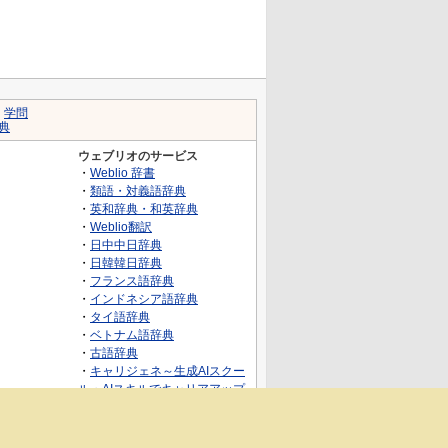
｜
学問
典
ウェブリオのサービス
・
Weblio 辞書
・
類語・対義語辞典
・
英和辞典・和英辞典
・
Weblio翻訳
・
日中中日辞典
・
日韓韓日辞典
・
フランス語辞典
・
インドネシア語辞典
・
タイ語辞典
・
ベトナム語辞典
・
古語辞典
・
キャリジェネ～生成AIスクー
ル・AIスキルでキャリアアップ
～