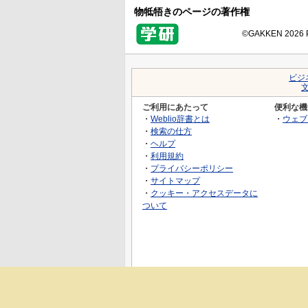
物牴牾きのページの著作権
©GAKKEN 2026 Pr
ビジ
ご利用にあたって
便利な機
・
Weblio辞書とは
・
ウェブ
・
検索の仕方
・
ヘルプ
・
利用規約
・
プライバシーポリシー
・
サイトマップ
・
クッキー・アクセスデータに
ついて