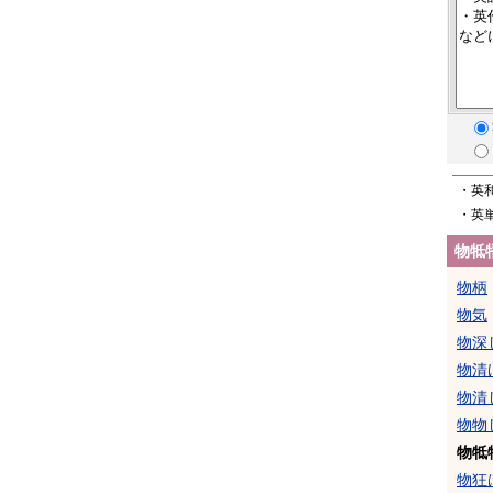
・英
・英
物牴
物柄
物気
物深
物清
物清
物物
物牴
物狂