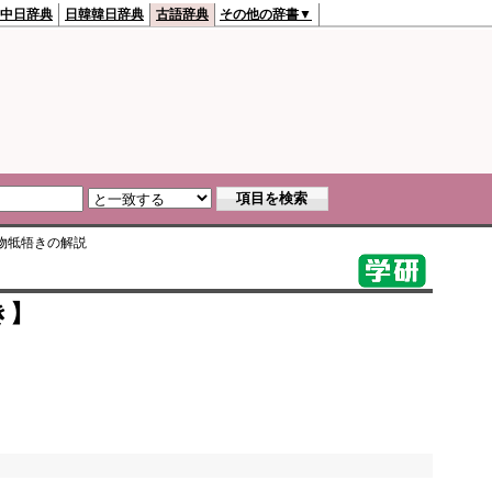
中日辞典
日韓韓日辞典
古語辞典
その他の辞書▼
物牴牾き
の解説
き】