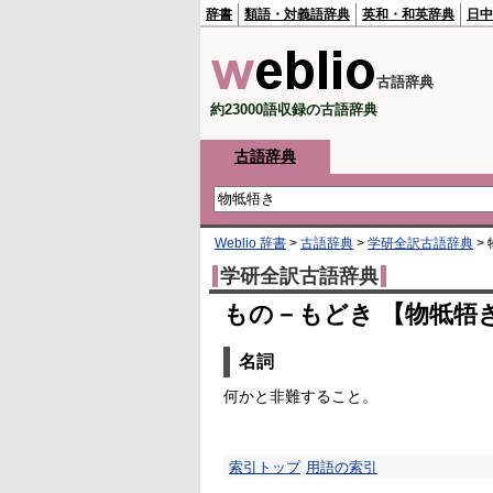
辞書
類語・対義語辞典
英和・和英辞典
日中
古語辞典
約23000語収録の古語辞典
古語辞典
Weblio 辞書
>
古語辞典
>
学研全訳古語辞典
>
学研全訳古語辞典
もの－もどき 【物牴牾
名詞
何かと非難すること。
索引トップ
用語の索引