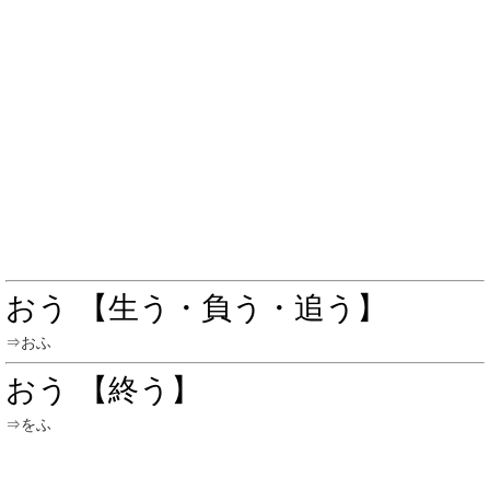
おう 【生う・負う・追う】
⇒おふ
おう 【終う】
⇒をふ