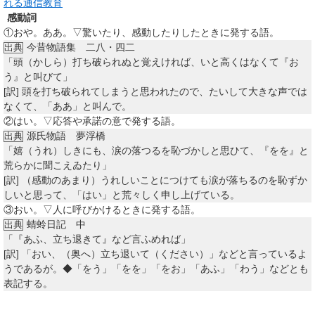
れる通信教育
感動詞
①
おや。ああ。▽驚いたり、感動したりしたときに発する語。
今昔物語集 二八・四二
出典
「頭（かしら）打ち破られぬと覚えければ、いと高くはなくて『お
う』と叫びて」
[訳]
頭を打ち破られてしまうと思われたので、たいして大きな声では
なくて、「ああ」と叫んで。
②
はい。▽応答や承諾の意で発する語。
源氏物語 夢浮橋
出典
「嬉（うれ）しきにも、涙の落つるを恥づかしと思ひて、『をを』と
荒らかに聞こえゐたり」
[訳]
（感動のあまり）うれしいことにつけても涙が落ちるのを恥ずか
しいと思って、「はい」と荒々しく申し上げている。
③
おい。▽人に呼びかけるときに発する語。
蜻蛉日記 中
出典
「『あふ、立ち退きて』など言ふめれば」
[訳]
「おい、（奥へ）立ち退いて（ください）」などと言っているよ
うであるが。◆「をう」「をを」「をお」「あふ」「わう」などとも
表記する。