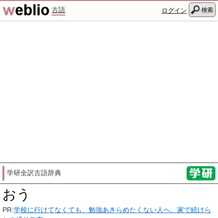
古語
検索
ログイン
学研全訳古語辞典
おう
PR:
学校に行けてなくても、勉強あきらめたくない人へ。家で続けら