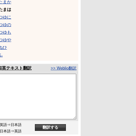
たまか
たまは
つゆに
つゆの
つゆも
つゆや
ぬひ
ふ
和英テキスト翻訳
>> Weblio翻訳
英語⇒日本語
日本語⇒英語