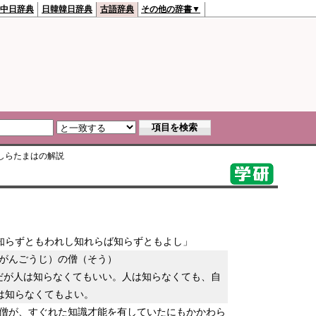
中日辞典
日韓韓日辞典
古語辞典
その他の辞書▼
しらたまは
の解説
知らずともわれし知れらば知らずともよし」
がんごうじ）の僧（そう）
だが人は知らなくてもいい。人は知らなくても、自
は知らなくてもよい。
僧が、すぐれた知識才能を有していたにもかかわら