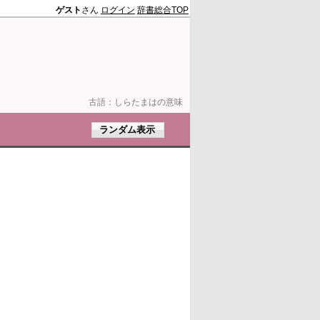
ゲスト
さん
ログイン
辞書総合TOP
古語：
しらたまはの意味