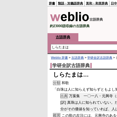
辞書
類語・対義語辞典
英和・和英辞典
日中
古語辞典
約23000語収録の古語辞典
古語辞典
Weblio 辞書
>
古語辞典
>
学研全訳古語辞典
>
学研全訳古語辞典
しらたまは…
和歌
分類
「白珠は人に知らえず知らずともよし
万葉集 一〇一八・元興寺（
出典
[訳]
真珠は人に知られていない。
分がその価値を知っていれば、人
鑑賞
この歌の左注には、元興寺のある