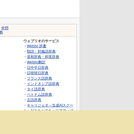
｜
学問
典
ウェブリオのサービス
・
Weblio 辞書
・
類語・対義語辞典
・
英和辞典・和英辞典
・
Weblio翻訳
・
日中中日辞典
・
日韓韓日辞典
・
フランス語辞典
・
インドネシア語辞典
・
タイ語辞典
・
ベトナム語辞典
・
古語辞典
・
キャリジェネ～生成AIスクー
ル・AIスキルでキャリアアップ
～