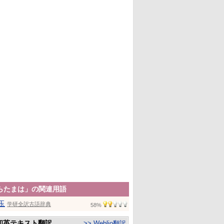
らたまは」の関連用語
玉
学研全訳古語辞典
58%
和英テキスト翻訳
>> Weblio翻訳