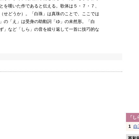
とを嘆いた作であると伝える。歌体は５・７・７、
（せどうか）。「白珠」は真珠のことで、ここでは
」の「え」は受身の助動詞「ゆ」の未然形。「白
ず」など「しら」の音を繰り返して一首に技巧的な
「し
1
白
英和