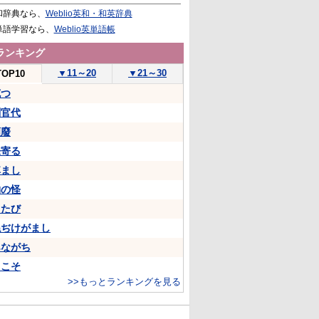
和辞典なら、
Weblio英和・和英辞典
単語学習なら、
Weblio英単語帳
ランキング
▼
11～20
▼
21～30
TOP10
克つ
判官代
頽廢
来寄る
悼まし
物の怪
ちたび
ねぢけがまし
あながち
…こそ
>>もっとランキングを見る