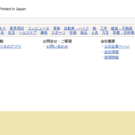
inted in Japan
ネス
｜
業界用語
｜
コンピュータ
｜
電車
｜
自動車・バイク
｜
船
｜
工学
｜
建築・不動産
文化
｜
生活
｜
ヘルスケア
｜
趣味
｜
スポーツ
｜
生物
｜
食品
｜
人名
｜
方言
｜
辞書・百科事
能
お問合せ・ご要望
会社概要
リオのアプリ
・
お問い合わせ
・
公式企業ページ
・
会社情報
・
採用情報
©2026 GRAS Group, Inc.
RSS