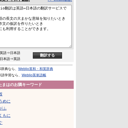
英語⇒日本語
日本語⇒英語
和辞典なら、
Weblio英和・和英辞典
単語学習なら、
Weblio英単語帳
たまはのお隣キーワード
首
うめに
がふ
くもに
ぐ