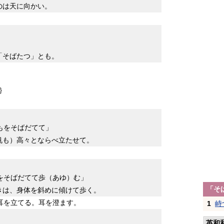
のは天に向かい。
」
「そばたつ」とも。
｝
もをそばだてて」
帆も）高々とならべ立たせて。
をそばだてて歩（あゆ）む」
「そ
きは、身体を斜めに傾けて歩く。
耳を立てる。耳を澄ます。
1
峙
英和