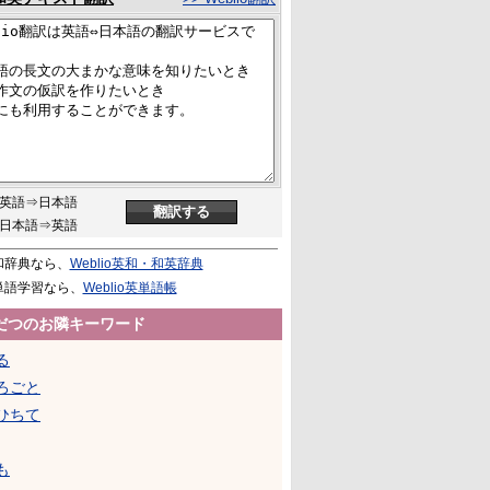
英語⇒日本語
日本語⇒英語
和辞典なら、
Weblio英和・和英辞典
単語学習なら、
Weblio英単語帳
だつのお隣キーワード
る
ろごと
ひちて
も