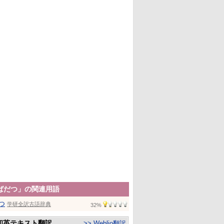
ばだつ」の関連用語
つ
学研全訳古語辞典
32%
和英テキスト翻訳
>> Weblio翻訳