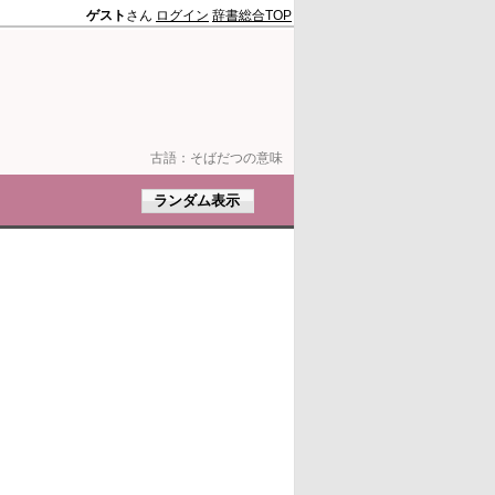
ゲスト
さん
ログイン
辞書総合TOP
古語：
そばだつの意味