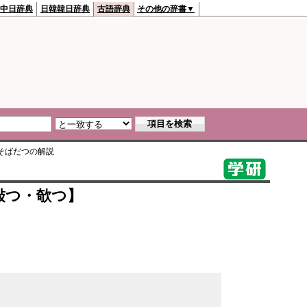
中日辞典
日韓韓日辞典
古語辞典
その他の辞書▼
そばだつ
の解説
敧つ・欹つ】