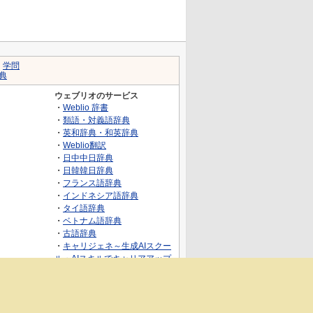
｜
学問
典
ウェブリオのサービス
・
Weblio 辞書
・
類語・対義語辞典
・
英和辞典・和英辞典
・
Weblio翻訳
・
日中中日辞典
・
日韓韓日辞典
・
フランス語辞典
・
インドネシア語辞典
・
タイ語辞典
・
ベトナム語辞典
・
古語辞典
・
キャリジェネ～生成AIスクー
ル・AIスキルでキャリアアップ
～