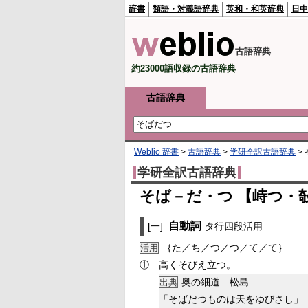
辞書
類語・対義語辞典
英和・和英辞典
日中
古語辞典
約23000語収録の古語辞典
古語辞典
Weblio 辞書
>
古語辞典
>
学研全訳古語辞典
>
学研全訳古語辞典
そば－だ・つ 【峙つ・
自動詞
[一]
タ行四段活用
｛た／ち／つ／つ／て／て｝
活用
①
高くそびえ立つ。
奥の細道 松島
出典
「そばだつものは天をゆびさし」