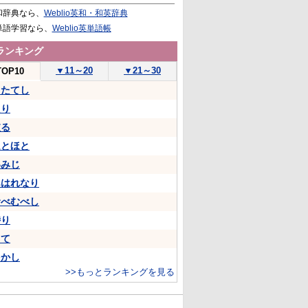
和辞典なら、
Weblio英和・和英辞典
単語学習なら、
Weblio英単語帳
ランキング
▼
11～20
▼
21～30
TOP10
うたてし
たり
依る
ほとほと
いみじ
あはれなり
むべむべし
侍り
して
をかし
>>もっとランキングを見る