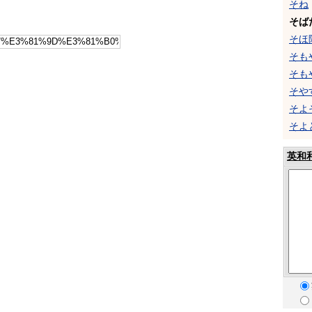
そね
そば
そほ
そも
そも
そや
そよ
そよ
英和