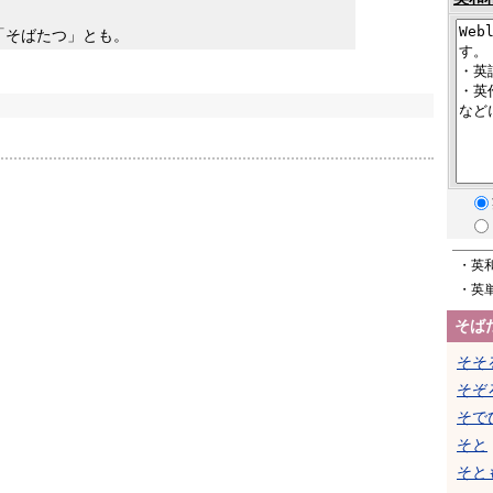
「そばたつ」とも。
・英
・英
そば
そそ
そぞ
そで
そと
そと