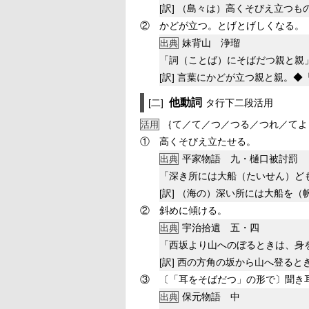
[訳]
（島々は）高くそびえ立つも
②
かどが立つ。とげとげしくなる。
妹背山 浄瑠
出典
「詞（ことば）にそばだつ親と親
[訳]
言葉にかどが立つ親と親。◆
他動詞
[二]
タ行下二段活用
｛て／て／つ／つる／つれ／てよ
活用
①
高くそびえ立たせる。
平家物語 九・樋口被討罰
出典
「深き所には大船（たいせん）ど
[訳]
（海の）深い所には大船を（
②
斜めに傾ける。
宇治拾遺 五・四
出典
「西坂より山へのぼるときは、身
[訳]
西の方角の坂から山へ登ると
③
〔「耳をそばだつ」の形で〕聞き
保元物語 中
出典