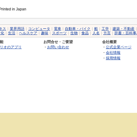
inted in Japan
ネス
｜
業界用語
｜
コンピュータ
｜
電車
｜
自動車・バイク
｜
船
｜
工学
｜
建築・不動産
文化
｜
生活
｜
ヘルスケア
｜
趣味
｜
スポーツ
｜
生物
｜
食品
｜
人名
｜
方言
｜
辞書・百科事
能
お問合せ・ご要望
会社概要
リオのアプリ
・
お問い合わせ
・
公式企業ページ
・
会社情報
・
採用情報
©2026 GRAS Group, Inc.
RSS