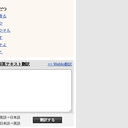
だつ
降る
や
やそも
す
そよ
と
和英テキスト翻訳
>> Weblio翻訳
英語⇒日本語
日本語⇒英語