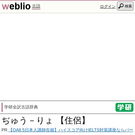
古語
検索
ログイン
学研全訳古語辞典
ぢゅう－りょ 【住侶】
PR:
【OA8.5日本人講師在籍】ハイスコア向けIELTS対策講座ならバー