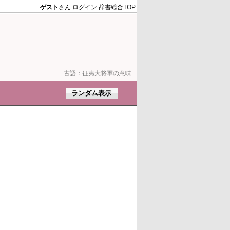
ゲスト
さん
ログイン
辞書総合TOP
古語：
征夷大将軍の意味