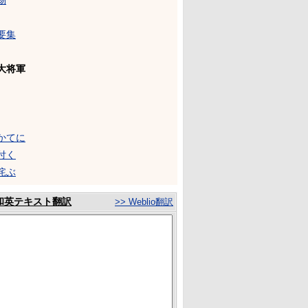
物
要集
大将軍
かてに
付く
侘ぶ
和英テキスト翻訳
>> Weblio翻訳