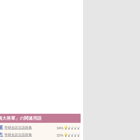
夷大将軍」の関連用語
軍
学研全訳古語辞典
34%
方
学研全訳古語辞典
32%