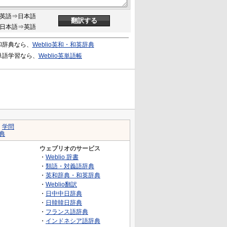
英語⇒日本語
日本語⇒英語
和辞典なら、
Weblio英和・和英辞典
単語学習なら、
Weblio英単語帳
｜
学問
典
ウェブリオのサービス
・
Weblio 辞書
・
類語・対義語辞典
・
英和辞典・和英辞典
・
Weblio翻訳
・
日中中日辞典
・
日韓韓日辞典
・
フランス語辞典
・
インドネシア語辞典