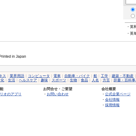
・英
・英
inted in Japan
ネス
｜
業界用語
｜
コンピュータ
｜
電車
｜
自動車・バイク
｜
船
｜
工学
｜
建築・不動産
文化
｜
生活
｜
ヘルスケア
｜
趣味
｜
スポーツ
｜
生物
｜
食品
｜
人名
｜
方言
｜
辞書・百科事
能
お問合せ・ご要望
会社概要
リオのアプリ
・
お問い合わせ
・
公式企業ページ
・
会社情報
・
採用情報