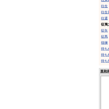
往来
往生
往生
往還
征夷
征矢
征馬
徂徠
待ち
待ち
待ち
英和