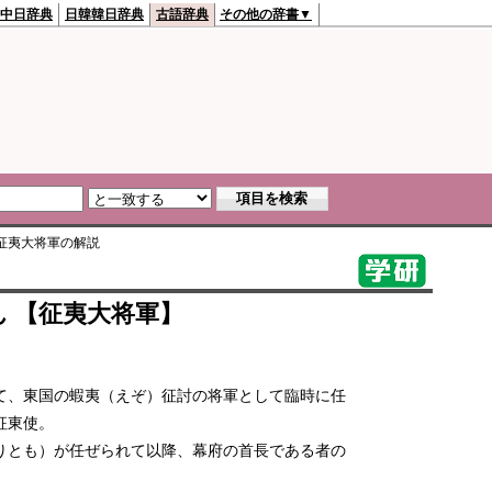
中日辞典
日韓韓日辞典
古語辞典
その他の辞書▼
征夷大将軍
の解説
 【征夷大将軍】
て、東国の蝦夷（えぞ）征討の将軍として臨時に任
征東使。
りとも）が任ぜられて以降、幕府の首長である者の