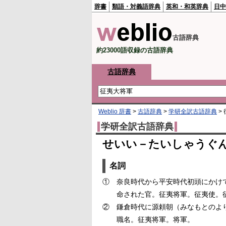
辞書
類語・対義語辞典
英和・和英辞典
日中
古語辞典
約23000語収録の古語辞典
古語辞典
Weblio 辞書
>
古語辞典
>
学研全訳古語辞典
>
学研全訳古語辞典
せいい－たいしゃうぐん
名詞
①
奈良時代から平安時代初頭にかけ
命された官。征夷将軍。征夷使。
②
鎌倉時代に源頼朝（みなもとのよ
職名。征夷将軍。将軍。