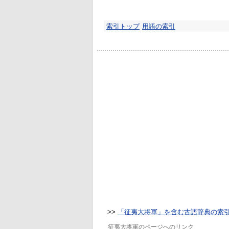
索引トップ
用語の索引
>>
「征夷大将軍」を含む古語辞典の索
征夷大将軍のページへのリンク