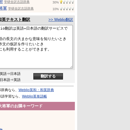
府
学研全訳古語辞典
30%
将軍
学研全訳古語辞典
10%
和英テキスト翻訳
>> Weblio翻訳
英語⇒日本語
日本語⇒英語
和辞典なら、
Weblio英和・和英辞典
単語学習なら、
Weblio英単語帳
大将軍のお隣キーワード