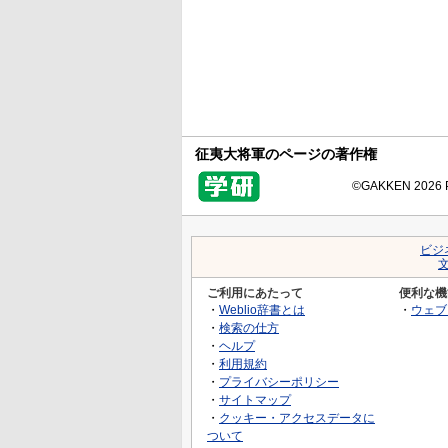
征夷大将軍のページの著作権
©GAKKEN 2026 Pr
ビジ
ご利用にあたって
便利な機
・
Weblio辞書とは
・
ウェブ
・
検索の仕方
・
ヘルプ
・
利用規約
・
プライバシーポリシー
・
サイトマップ
・
クッキー・アクセスデータに
ついて