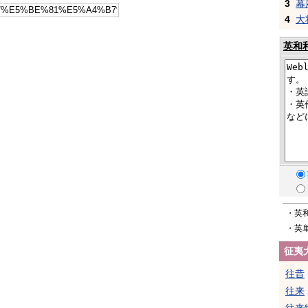
3
幕
4
大
英和
・英
・英
征夷
往昔
往来