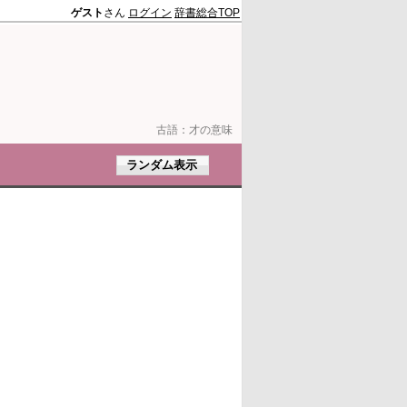
ゲスト
さん
ログイン
辞書総合TOP
古語：
才の意味