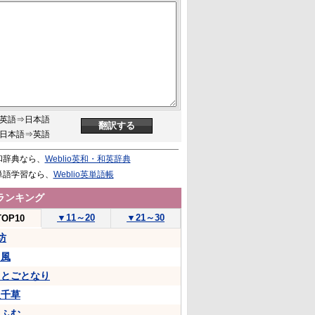
英語⇒日本語
日本語⇒英語
和辞典なら、
Weblio英和・和英辞典
単語学習なら、
Weblio英単語帳
ランキング
▼
11～20
▼
21～30
TOP10
坊
山風
ことごとなり
八千草
ふふむ