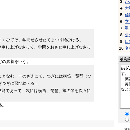
3
か
4
大
5
信
6
立
7
重
8
公
ま）ひてぞ、学問せさせたてまつり給ひける」
9
口
け申し上げなさって、学問をおさせ申し上げなさっ
10
名
英和
どの素養をいう。
ことなむ、一のざえにて、つぎには横笛、琵琶（び
ぎつぎに習ひ給へる」
技能であって、次には横笛、琵琶、箏の琴を次々に
略。