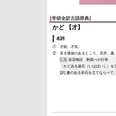
学研全訳古語辞典
かど 【才】
名詞
①
才能。才気。
②
見る価値のあるところ。見所。趣
栄花物語 駒競べの行幸
出典
「かどある巌石（いはほいし）を
[訳]
趣のある岩石を立てならべて