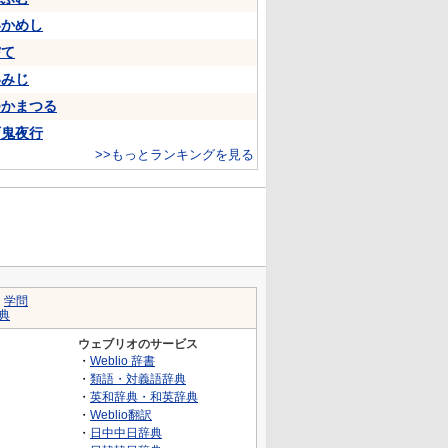
いかめし
嘗て
いみじ
つかまつる
百鬼夜行
>>もっとランキングを見る
｜
学問
典
ウェブリオのサービス
・
Weblio 辞書
・
類語・対義語辞典
・
英和辞典・和英辞典
・
Weblio翻訳
・
日中中日辞典