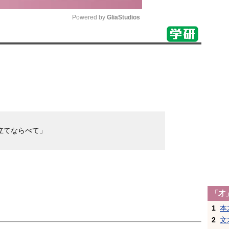
Powered by 
GliaStudios
Mute
。
立てならべて」
。
「才
1
本
2
文