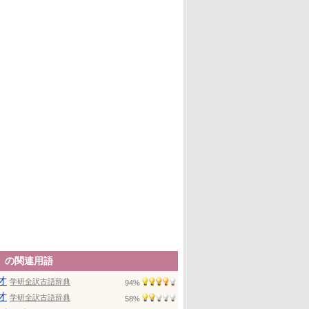
」の関連用語
才
学研全訳古語辞典
94%
才
学研全訳古語辞典
58%