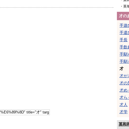
・英
・英
才の
手遊
手遣
手長
手飲
手馴
手馴
才
才が
才の
才め
才ら
才人
才学
英和