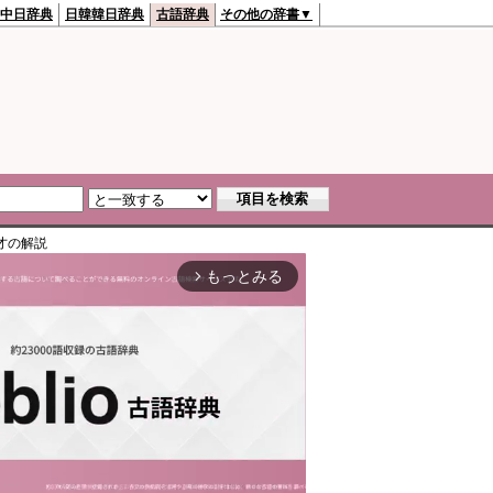
中日辞典
日韓韓日辞典
古語辞典
その他の辞書▼
才
の解説
もっとみる
arrow_forward_ios