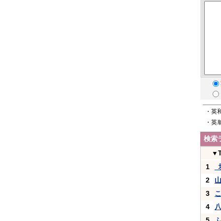
・英
・英
検索
▼
1
_
2
3
4
5