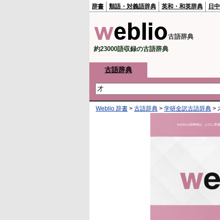
辞書
類語・対義語辞典
英和・和英辞典
日中
古語辞典
約23000語収録の古語辞典
古語辞典
Weblio 辞書
>
古語辞典
>
学研全訳古語辞典
>