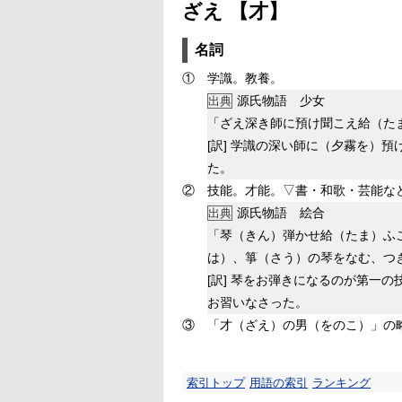
ざえ 【才】
名詞
①
学識。教養。
源氏物語 少女
出典
「ざえ深き師に預け聞こえ給（た
[訳]
学識の深い師に（夕霧を）預
た。
②
技能。才能。▽書・和歌・芸能な
源氏物語 絵合
出典
「琴（きん）弾かせ給（たま）ふ
は）、箏（さう）の琴をなむ、つ
[訳]
琴をお弾きになるのが第一の
お習いなさった。
③
「才（ざえ）の男（をのこ）」の
索引トップ
用語の索引
ランキング