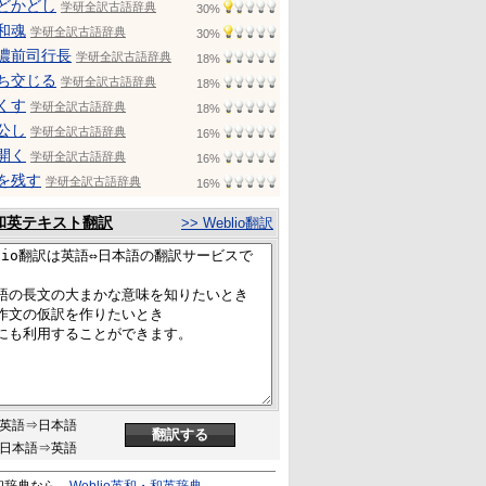
どかどし
学研全訳古語辞典
30%
和魂
学研全訳古語辞典
30%
濃前司行長
学研全訳古語辞典
18%
ち交じる
学研全訳古語辞典
18%
くす
学研全訳古語辞典
18%
公し
学研全訳古語辞典
16%
開く
学研全訳古語辞典
16%
を残す
学研全訳古語辞典
16%
和英テキスト翻訳
>> Weblio翻訳
英語⇒日本語
日本語⇒英語