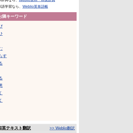
和辞典なら、
Weblio英和・和英辞典
単語学習なら、
Weblio英単語帳
お隣キーワード
び
ひ
む
らす
る
る
男
く
く
和英テキスト翻訳
>> Weblio翻訳