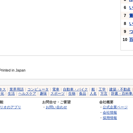
6
7
8
9
10
inted in Japan
ネス
｜
業界用語
｜
コンピュータ
｜
電車
｜
自動車・バイク
｜
船
｜
工学
｜
建築・不動産
文化
｜
生活
｜
ヘルスケア
｜
趣味
｜
スポーツ
｜
生物
｜
食品
｜
人名
｜
方言
｜
辞書・百科事
能
お問合せ・ご要望
会社概要
リオのアプリ
・
お問い合わせ
・
公式企業ページ
・
会社情報
・
採用情報