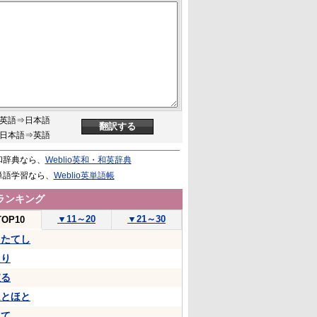
英語⇒日本語
日本語⇒英語
和辞典なら、
Weblio英和・和英辞典
単語学習なら、
Weblio英単語帳
ランキング
▼
11～20
▼
21～30
TOP10
うたてし
たり
依る
ほとほと
して