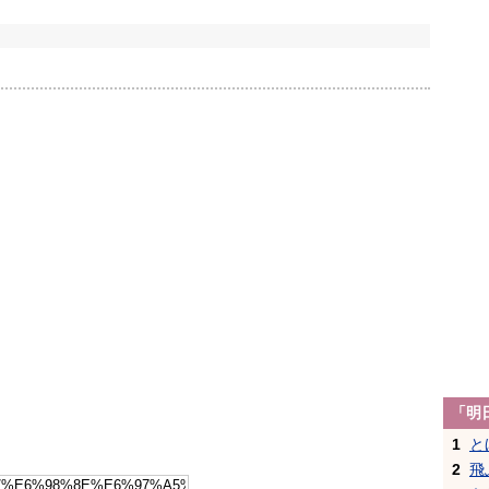
「明
1
と
2
飛