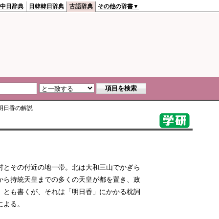
中日辞典
日韓韓日辞典
古語辞典
その他の辞書▼
明日香
の解説
村とその付近の地一帯。北は大和三山でかぎら
から持統天皇までの多くの天皇が都を置き、政
」とも書くが、それは「明日香」にかかる枕詞
による。