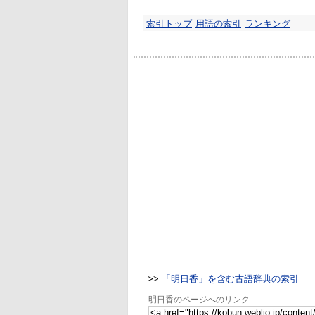
索引トップ
用語の索引
ランキング
>>
「明日香」を含む古語辞典の索引
明日香のページへのリンク