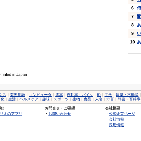
6
7
8
9
10
inted in Japan
ネス
｜
業界用語
｜
コンピュータ
｜
電車
｜
自動車・バイク
｜
船
｜
工学
｜
建築・不動産
文化
｜
生活
｜
ヘルスケア
｜
趣味
｜
スポーツ
｜
生物
｜
食品
｜
人名
｜
方言
｜
辞書・百科事
能
お問合せ・ご要望
会社概要
リオのアプリ
・
お問い合わせ
・
公式企業ページ
・
会社情報
・
採用情報