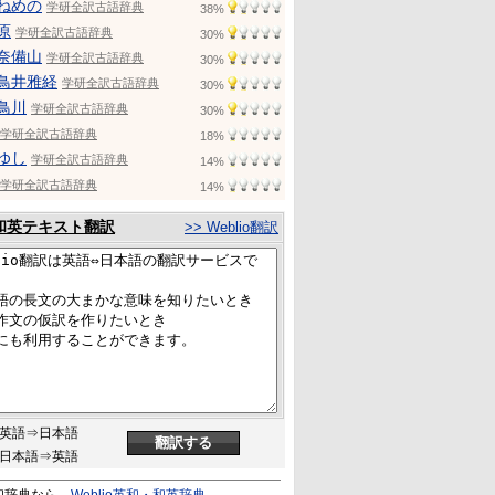
ねめの
学研全訳古語辞典
38%
原
学研全訳古語辞典
30%
奈備山
学研全訳古語辞典
30%
鳥井雅経
学研全訳古語辞典
30%
鳥川
学研全訳古語辞典
30%
学研全訳古語辞典
18%
ゆし
学研全訳古語辞典
14%
学研全訳古語辞典
14%
和英テキスト翻訳
>> Weblio翻訳
英語⇒日本語
日本語⇒英語