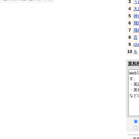
3
う
4
大
5
神
6
飛
7
飛
8
言
9
ゆ
10
を
英和