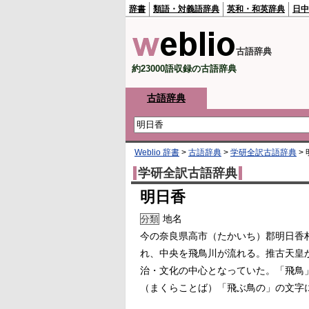
辞書
類語・対義語辞典
英和・和英辞典
日中
古語辞典
約23000語収録の古語辞典
古語辞典
Weblio 辞書
>
古語辞典
>
学研全訳古語辞典
>
学研全訳古語辞典
明日香
地名
分類
今の奈良県高市（たかいち）郡明日香
れ、中央を飛鳥川が流れる。推古天皇
治・文化の中心となっていた。「飛鳥
（まくらことば）「飛ぶ鳥の」の文字