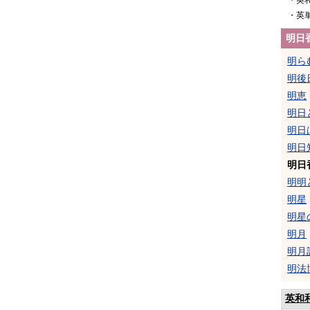
・英
・英
明日
明ら
明後
明恵
明日
明日
明日
明日
明明
明星
明星
明月
明月
明法
英和