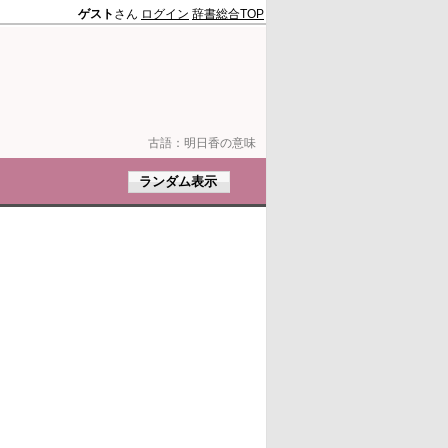
ゲスト
さん
ログイン
辞書総合TOP
古語：
明日香の意味