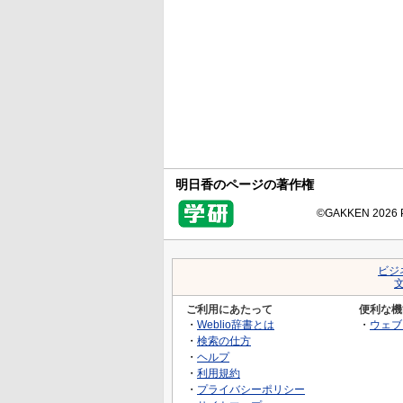
明日香のページの著作権
©GAKKEN 2026 Pr
ビジ
ご利用にあたって
便利な機
・
Weblio辞書とは
・
ウェブ
・
検索の仕方
・
ヘルプ
・
利用規約
・
プライバシーポリシー