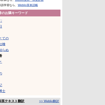
和辞典なら、
Weblio英和・和英辞典
単語学習なら、
Weblio英単語帳
香のお隣キーワード
む
日
とての
は檜
知らぬ
香
と
の
記
博士
和英テキスト翻訳
>> Weblio翻訳