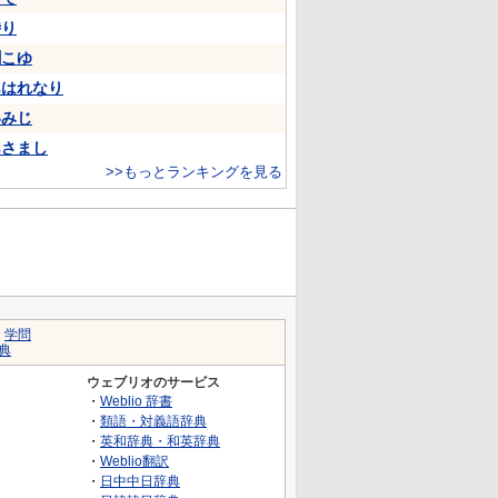
侍り
聞こゆ
あはれなり
いみじ
あさまし
>>もっとランキングを見る
｜
学問
典
ウェブリオのサービス
・
Weblio 辞書
・
類語・対義語辞典
・
英和辞典・和英辞典
・
Weblio翻訳
・
日中中日辞典