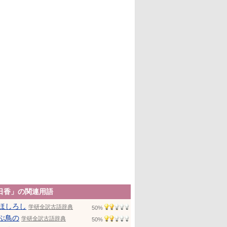
日香」の関連用語
ほしろし
学研全訳古語辞典
50%
ぶ鳥の
学研全訳古語辞典
50%