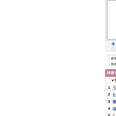
・英
・英
検索
▼
1
2
3
4
5