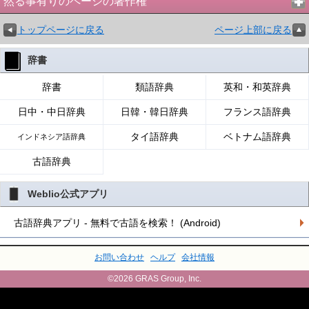
然る事有りのページの著作権
トップページに戻る
ページ上部に戻る
辞書
辞書
類語辞典
英和・和英辞典
日中・中日辞典
日韓・韓日辞典
フランス語辞典
タイ語辞典
ベトナム語辞典
インドネシア語辞典
古語辞典
Weblio公式アプリ
古語辞典アプリ - 無料で古語を検索！ (Android)
お問い合わせ
ヘルプ
会社情報
©2026 GRAS Group, Inc.