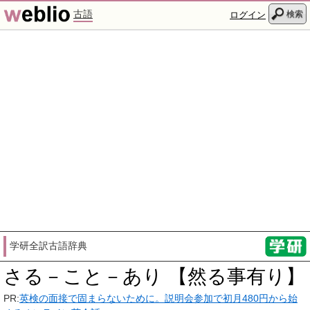
古語
検索
ログイン
学研全訳古語辞典
さる－こと－あり 【然る事有り】
PR:
英検の面接で固まらないために。説明会参加で初月480円から始