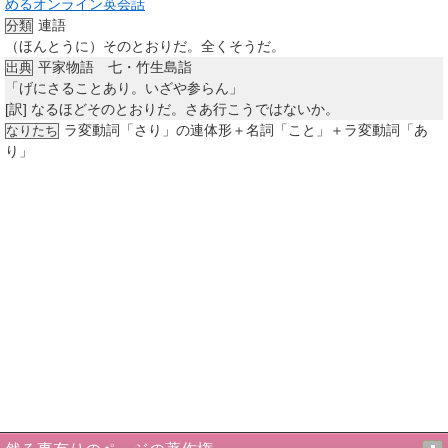
めるオンライン英会話
連語
分類
（ほんとうに）そのとおりだ。全くそうだ。
平家物語 七・竹生島詣
出典
「げにさることあり。いざや参らん」
[訳]
なるほどそのとおりだ。さあ行こうではないか。
ラ変動詞「さり」の連体形＋名詞「こと」＋ラ変動詞「あ
なりたち
り」