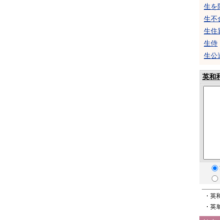
生を
生不
生住
生侍
生公
英和
・英
・英