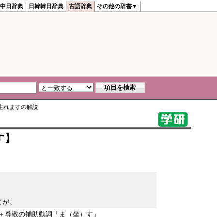
中日辞典
日韓韓日辞典
古語辞典
その他の辞書▼
生れます
の解説
す】
てが。
＋尊敬の補助動詞「ま（坐）す」