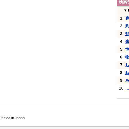
検索
▼
1
2
3
4
5
6
7
8
9
10
inted in Japan