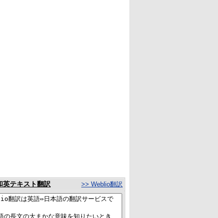
和英テキスト翻訳
>> Weblio翻訳