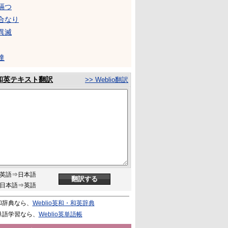
隔つ
合なり
異滅
達
和英テキスト翻訳
>> Weblio翻訳
英語⇒日本語
日本語⇒英語
和辞典なら、
Weblio英和・和英辞典
単語学習なら、
Weblio英単語帳