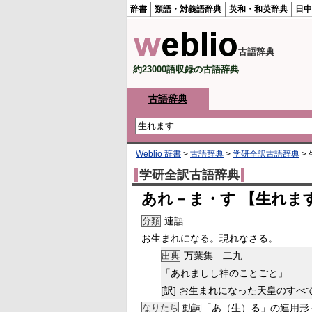
辞書
類語・対義語辞典
英和・和英辞典
日中
古語辞典
約23000語収録の古語辞典
古語辞典
Weblio 辞書
>
古語辞典
>
学研全訳古語辞典
>
学研全訳古語辞典
あれ－ま・す 【生れま
連語
分類
お生まれになる。現れなさる。
万葉集 二九
出典
「あれましし神のことごと」
[訳]
お生まれになった天皇のすべ
なりたち
動詞「あ（生）る」の連用形