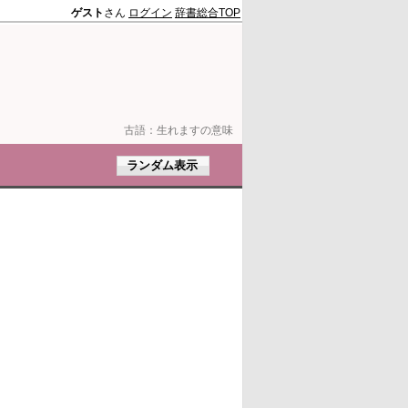
ゲスト
さん
ログイン
辞書総合TOP
古語：
生れますの意味