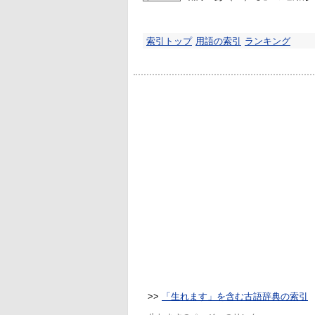
索引トップ
用語の索引
ランキング
>>
「生れます」を含む古語辞典の索引