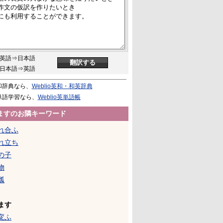
英語⇒日本語
日本語⇒英語
和辞典なら、
Weblio英和・和英辞典
単語学習なら、
Weblio英単語帳
ますのお隣キーワード
れ合ふ
れ立ち
の子
物
瓢
ます
変ふ