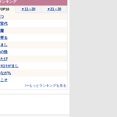
ランキング
▼
11～20
▼
21～30
TOP10
克つ
判官代
頽廢
来寄る
悼まし
物の怪
ちたび
ねぢけがまし
あながち
…こそ
>>もっとランキングを見る