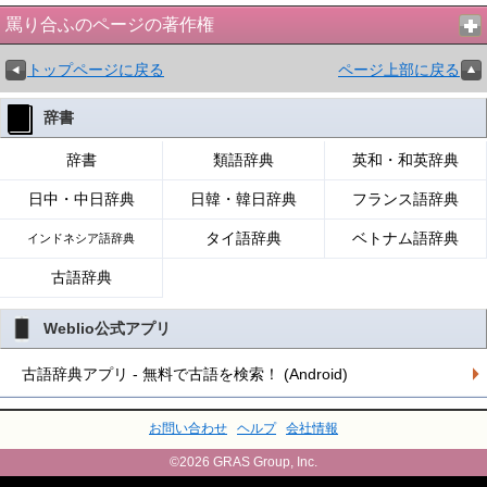
罵り合ふのページの著作権
トップページに戻る
ページ上部に戻る
辞書
辞書
類語辞典
英和・和英辞典
日中・中日辞典
日韓・韓日辞典
フランス語辞典
タイ語辞典
ベトナム語辞典
インドネシア語辞典
古語辞典
Weblio公式アプリ
古語辞典アプリ - 無料で古語を検索！ (Android)
お問い合わせ
ヘルプ
会社情報
©2026 GRAS Group, Inc.