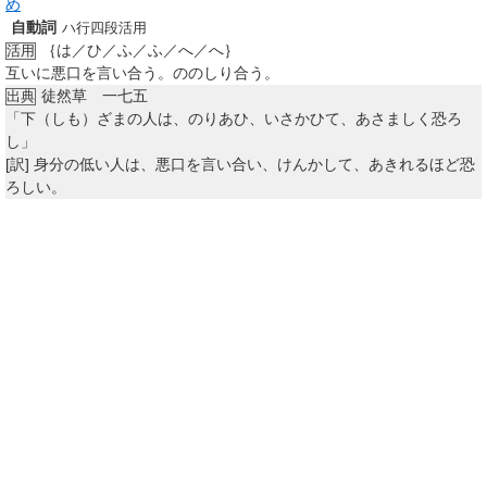
め
自動詞
ハ行四段活用
｛は／ひ／ふ／ふ／へ／へ｝
活用
互いに悪口を言い合う。ののしり合う。
徒然草 一七五
出典
「下（しも）ざまの人は、のりあひ、いさかひて、あさましく恐ろ
し」
[訳]
身分の低い人は、悪口を言い合い、けんかして、あきれるほど恐
ろしい。