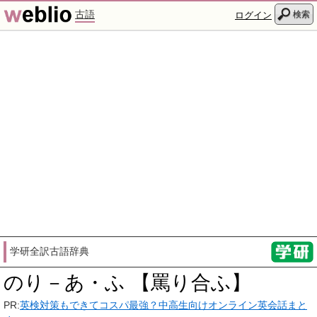
古語
検索
ログイン
学研全訳古語辞典
のり－あ・ふ 【罵り合ふ】
PR:
英検対策もできてコスパ最強？中高生向けオンライン英会話まと