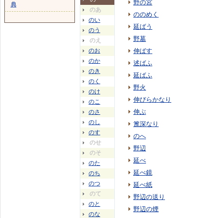
野の宮
典
のあ
ののめく
のい
延ばう
のう
野墓
のえ
のお
伸ばす
のか
述ばふ
のき
延ばふ
のく
野火
のけ
伸びらかなり
のこ
伸ぶ
のさ
のし
篦深なり
のす
のへ
のせ
野辺
のそ
延べ
のた
延べ鏡
のち
のつ
延べ紙
のて
野辺の送り
のと
野辺の煙
のな