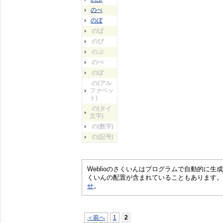
のべ
のぼ
のぱ
のぴ
のぷ
のぺ
のぽ
の(アル
ファベッ
ト)
の(タイ
文字)
の(数字)
の(記号)
Weblioのさくいんはプログラムで自動的に
くいんの配置が含まれていることもあります。
せ
。
＜前へ
1
2