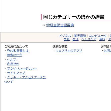
同じカテゴリーのほかの辞書
学研全訳古語辞典
ビジネス
｜
業界用語
｜
コンピュータ
｜
文化
｜
生活
｜
ヘルスケア
｜
趣味
｜
ご利用にあたって
便利な機能
お問合
・
Weblio辞書とは
・
ウェブリオのアプリ
・
お問
・
検索の仕方
・
ヘルプ
・
利用規約
・
プライバシーポリシー
・
サイトマップ
・
クッキー・アクセスデータに
ついて