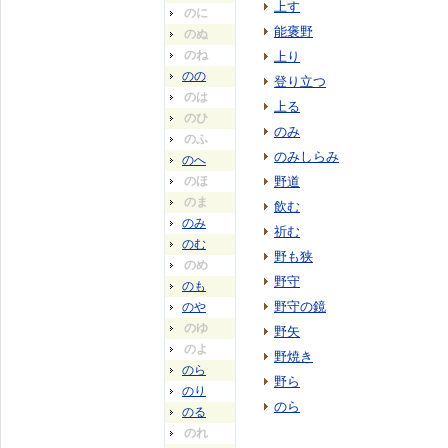
上す
のに
能褒野
のぬ
のね
上り
のの
登り立つ
のは
上る
のひ
のみ
のふ
のみしらみ
のへ
のほ
野道
のま
飲む
のみ
祈む
のむ
野も狭
のめ
野守
のも
野守の鏡
のや
のゆ
野矢
のよ
野焼き
のら
野ら
のり
のら
のる
のれ