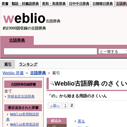
辞書
類語・対義語辞典
英和・和英辞典
日中中日辞典
日韓韓日辞典
古語辞
古語辞典
約23000語収録の古語辞典
古語辞典
索引
ランキング
Weblio 辞書
＞
古語辞典
＞ 索引
Weblio古語辞典 のさく
古語辞典収録辞書
全て
「の」から始まる用語のさくいん
学研全訳古語辞典
▼
＜前へ
1
2
最近追加された辞書
Weblio実用類語辞
▼
典
絞込み
罵る
Weblio実用英語辞
▼
の