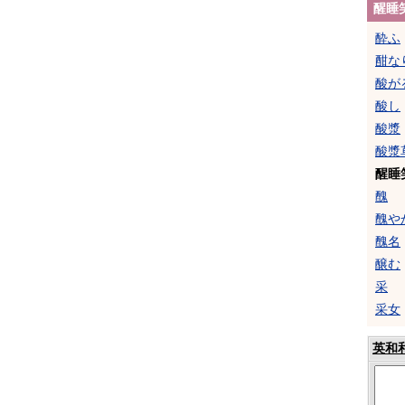
醒睡
酔ふ
酣な
酸が
酸し
酸漿
酸漿
醒睡
醜
醜や
醜名
醸む
采
采女
英和