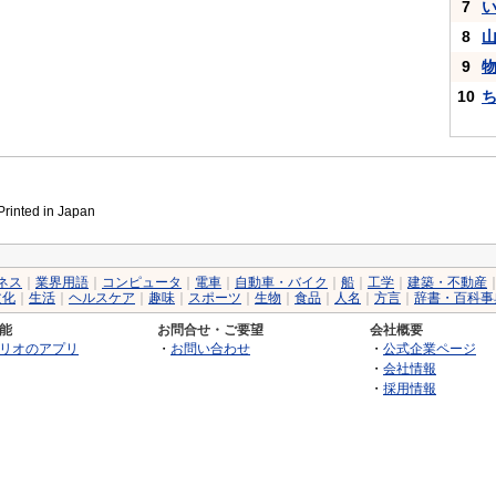
7
8
9
10
inted in Japan
ネス
｜
業界用語
｜
コンピュータ
｜
電車
｜
自動車・バイク
｜
船
｜
工学
｜
建築・不動産
文化
｜
生活
｜
ヘルスケア
｜
趣味
｜
スポーツ
｜
生物
｜
食品
｜
人名
｜
方言
｜
辞書・百科事
能
お問合せ・ご要望
会社概要
リオのアプリ
・
お問い合わせ
・
公式企業ページ
・
会社情報
・
採用情報