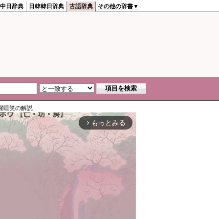
中日辞典
日韓韓日辞典
古語辞典
その他の辞書▼
醒睡笑
の解説
もっとみる
arrow_forward_ios