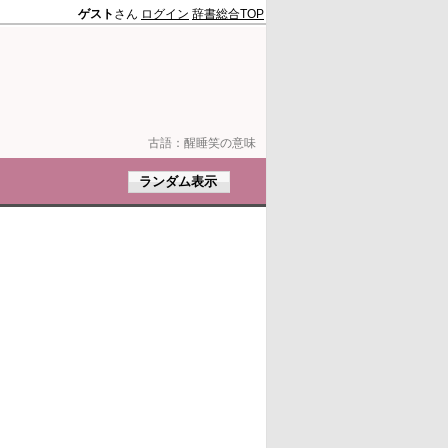
ゲスト
さん
ログイン
辞書総合TOP
古語：
醒睡笑の意味