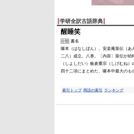
学研全訳古語辞典
醒睡笑
書名
分類
噺本（はなしぼん）。安楽庵策伝（あ
二八）成立。八巻。〔内容〕策伝が幼
（しよしだい）板倉重宗（しげむね）
四十二項にまとめた、噺本中最大のも
索引トップ
用語の索引
ランキング