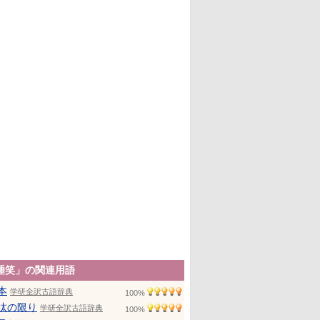
睡笑」の関連用語
本
学研全訳古語辞典
100%
汰の限り
学研全訳古語辞典
100%