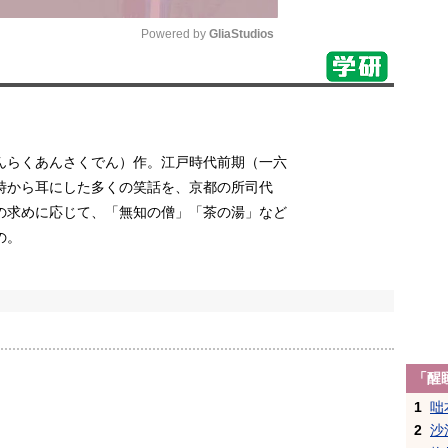
Powered by 
GliaStudios
Mute
んらくあんさくでん）作。江戸時代前期（一六
時から耳にした多くの笑話を、京都の所司代
の求めに応じて、「無知の僧」「茶の湯」など
の。
「醒
1
咄
2
沙