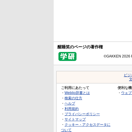
醒睡笑のページの著作権
©GAKKEN 2026 Pr
ビジ
ご利用にあたって
便利な機
・
Weblio辞書とは
・
ウェブ
・
検索の仕方
・
ヘルプ
・
利用規約
・
プライバシーポリシー
・
サイトマップ
・
クッキー・アクセスデータに
ついて