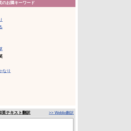
笑のお隣キーワード
り
る
草
笑
かなり
和英テキスト翻訳
>> Weblio翻訳