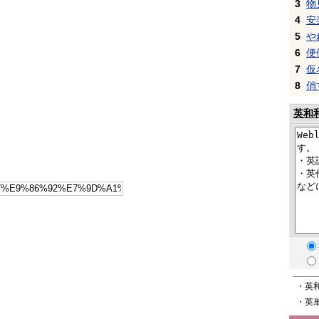
3
物
4
安
5
や
6
便
7
仮
8
俏
英和
・英
・英