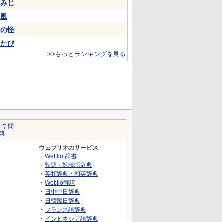
いみじ
山風
物の怪
ちたび
>>もっとランキングを見る
｜
学問
典
ウェブリオのサービス
・
Weblio 辞書
・
類語・対義語辞典
・
英和辞典・和英辞典
・
Weblio翻訳
・
日中中日辞典
・
日韓韓日辞典
・
フランス語辞典
・
インドネシア語辞典