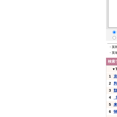
・英
・英
検索
▼
1
2
3
4
_
5
6