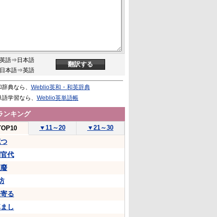
英語⇒日本語
日本語⇒英語
和辞典なら、
Weblio英和・和英辞典
単語学習なら、
Weblio英単語帳
ランキング
▼
11～20
▼
21～30
TOP10
克つ
判官代
頽廢
坊
来寄る
悼まし