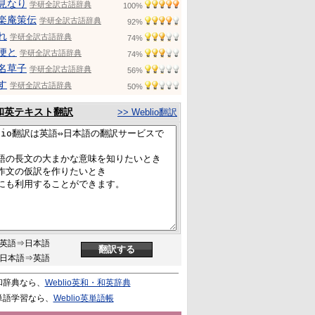
見なり
学研全訳古語辞典
100%
楽庵策伝
学研全訳古語辞典
92%
れ
学研全訳古語辞典
74%
便と
学研全訳古語辞典
74%
名草子
学研全訳古語辞典
56%
す
学研全訳古語辞典
50%
和英テキスト翻訳
>> Weblio翻訳
英語⇒日本語
日本語⇒英語
和辞典なら、
Weblio英和・和英辞典
単語学習なら、
Weblio英単語帳