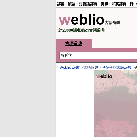
辞書
類語・対義語辞典
英和・和英辞典
日中
古語辞典
約23000語収録の古語辞典
古語辞典
Weblio 辞書
>
古語辞典
>
学研全訳古語辞典
>