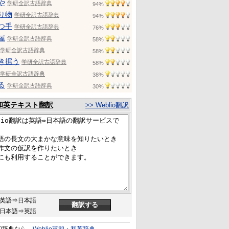
や
学研全訳古語辞典
94%
り物
学研全訳古語辞典
94%
つ手
学研全訳古語辞典
76%
屋
学研全訳古語辞典
58%
学研全訳古語辞典
58%
き据う
学研全訳古語辞典
58%
学研全訳古語辞典
38%
る
学研全訳古語辞典
30%
和英テキスト翻訳
>> Weblio翻訳
英語⇒日本語
日本語⇒英語