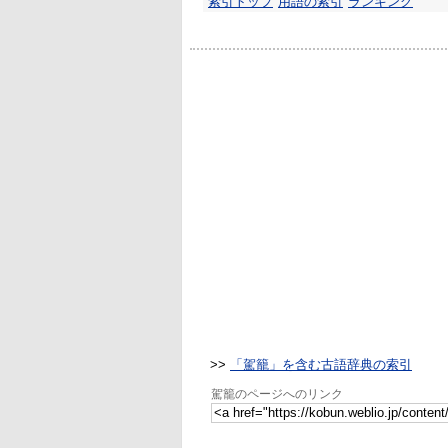
索引トップ
用語の索引
ランキング
>>
「駕籠」を含む古語辞典の索引
駕籠のページへのリンク