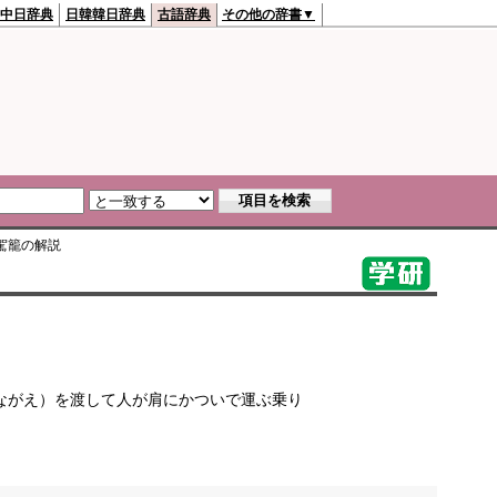
中日辞典
日韓韓日辞典
古語辞典
その他の辞書▼
駕籠
の解説
ながえ）を渡して人が肩にかついで運ぶ乗り