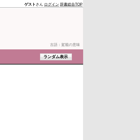
ゲスト
さん
ログイン
辞書総合TOP
古語：
駕籠の意味