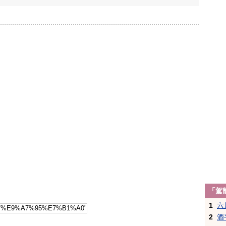
「駕
1
六
2
酒