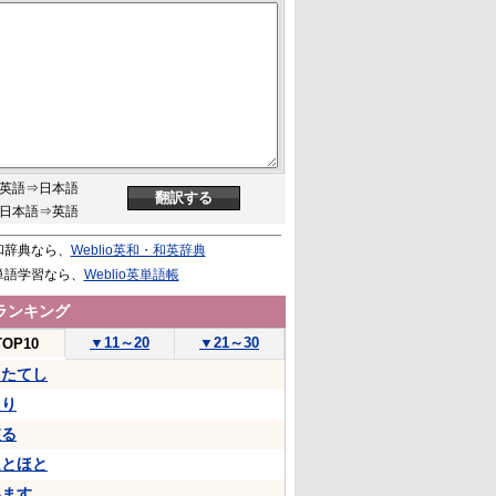
英語⇒日本語
日本語⇒英語
和辞典なら、
Weblio英和・和英辞典
単語学習なら、
Weblio英単語帳
ランキング
▼
11～20
▼
21～30
TOP10
うたてし
たり
依る
ほとほと
います