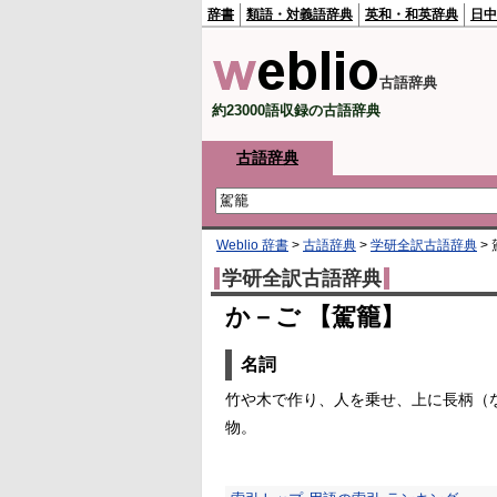
辞書
類語・対義語辞典
英和・和英辞典
日中
古語辞典
約23000語収録の古語辞典
古語辞典
Weblio 辞書
>
古語辞典
>
学研全訳古語辞典
>
学研全訳古語辞典
か－ご 【駕籠】
名詞
竹や木で作り、人を乗せ、上に長柄（
物。