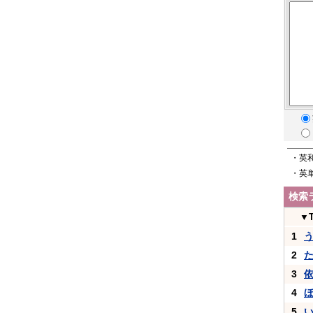
・英
・英
検索
▼
1
2
3
4
5