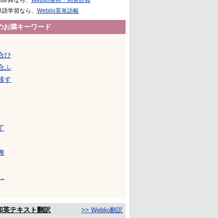
和辞典なら、
Weblio英和・和英辞典
単語学習なら、
Weblio英単語帳
のお隣キーワード
合ひ
合ふ
移す
丁
舞
し
和英テキスト翻訳
>> Weblio翻訳