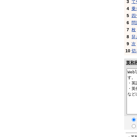
3
て
4
乗
5
四
6
問
7
枚
8
舁
9
次
10
切
英和