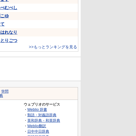
むべむべし
聞こゆ
して
あはれなり
ひとりごつ
>>もっとランキングを見る
｜
学問
典
ウェブリオのサービス
・
Weblio 辞書
・
類語・対義語辞典
・
英和辞典・和英辞典
・
Weblio翻訳
・
日中中日辞典