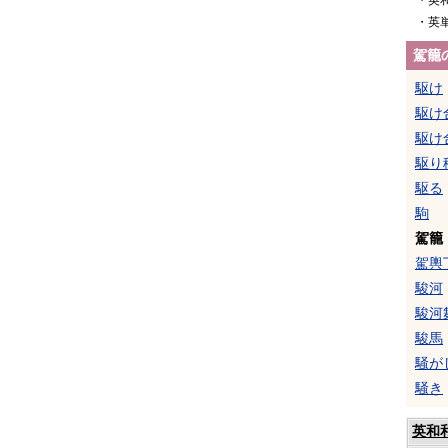
・英
・英
駕籠
駆け
駆け
駆け
駆り
駆る
駒
駕籠
駕輿
駿河
駿河
駿馬
騒が
騒き
英和