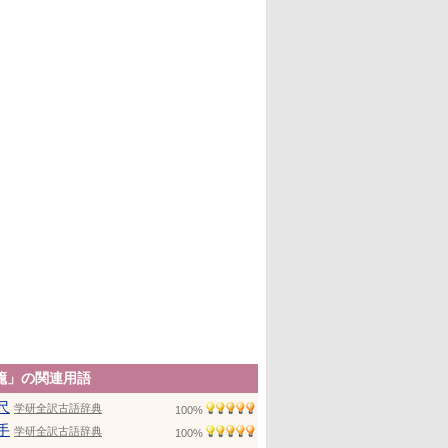
籠」の関連用語
尺
学研全訳古語辞典
100%
手
学研全訳古語辞典
100%