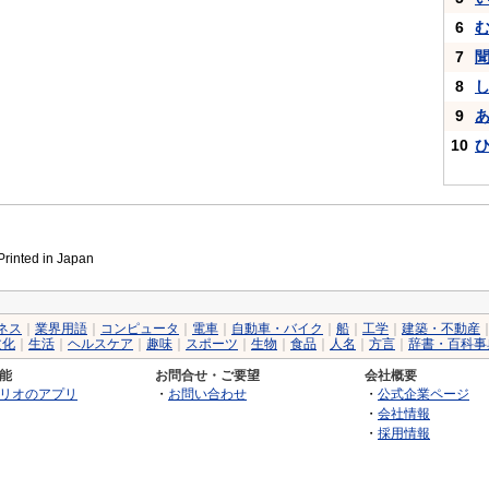
6
7
8
9
10
inted in Japan
ネス
｜
業界用語
｜
コンピュータ
｜
電車
｜
自動車・バイク
｜
船
｜
工学
｜
建築・不動産
文化
｜
生活
｜
ヘルスケア
｜
趣味
｜
スポーツ
｜
生物
｜
食品
｜
人名
｜
方言
｜
辞書・百科事
能
お問合せ・ご要望
会社概要
リオのアプリ
・
お問い合わせ
・
公式企業ページ
・
会社情報
・
採用情報