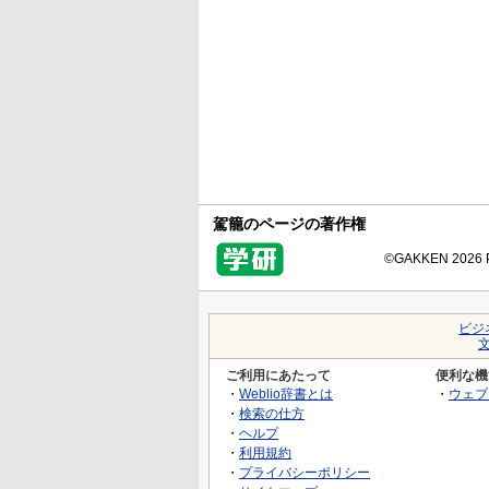
駕籠のページの著作権
©GAKKEN 2026 Pr
ビジ
ご利用にあたって
便利な機
・
Weblio辞書とは
・
ウェブ
・
検索の仕方
・
ヘルプ
・
利用規約
・
プライバシーポリシー