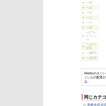
へぼ
へぱ
へぴ
へぷ
へぺ
へぽ
へ(アル
ファベッ
ト)
へ(タイ
文字)
へ(数字)
へ(記号)
Weblioの
くいんの配置が
せ
。
同じカテ
学研全訳古