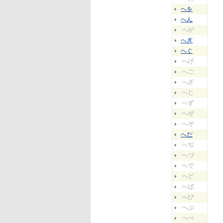
へを
へん
へが
へぎ
へぐ
へげ
へご
へざ
へじ
へず
へぜ
へぞ
へだ
へぢ
へづ
へで
へど
へば
へび
へぶ
へべ