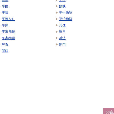
平曲
餠餤
平懐
平中物語
平懐なり
平治物語
平家
兵仗
平家琵琶
幣帛
平家物語
兵法
埤堄
閉門
閉口
50