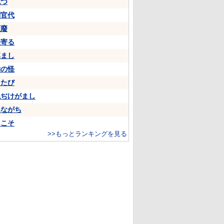
克つ
判官代
頽廢
来寄る
悼まし
物の怪
ちたび
ねぢけがまし
あながち
…こそ
>>もっとランキングを見る