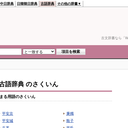
中日辞典
日韓韓日辞典
古語辞典
その他の辞書▼
古文辞書なら「We
io古語辞典 のさくいん
まる用語のさくいん
平安京
秉燭
平安城
瓶子
兵革
平氏