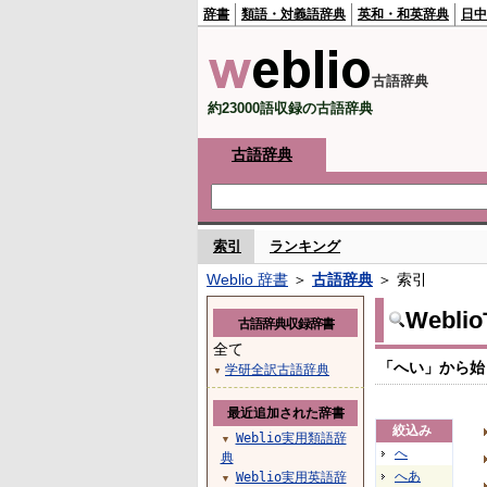
辞書
類語・対義語辞典
英和・和英辞典
日中
古語辞典
約23000語収録の古語辞典
古語辞典
索引
ランキング
Weblio 辞書
＞
古語辞典
＞ 索引
Webl
古語辞典収録辞書
全て
「へい」から始
学研全訳古語辞典
▼
最近追加された辞書
絞込み
Weblio実用類語辞
▼
へ
典
へあ
Weblio実用英語辞
▼