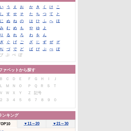
い
う
え
お
か
き
く
け
こ
し
す
せ
そ
た
ち
つ
て
と
に
ぬ
ね
の
は
ひ
ふ
へ
ほ
み
む
め
も
や
ゆ
よ
り
る
れ
ろ
わ
を
ん
ぎ
ぐ
げ
ご
ざ
じ
ず
ぜ
ぞ
ぢ
づ
で
ど
ば
び
ぶ
べ
ぼ
ぴ
ぷ
ぺ
ぽ
ファベットから探す
Ｂ
Ｃ
Ｄ
Ｅ
Ｆ
Ｇ
Ｈ
Ｉ
Ｊ
Ｌ
Ｍ
Ｎ
Ｏ
Ｐ
Ｑ
Ｒ
Ｓ
Ｔ
Ｖ
Ｗ
Ｘ
Ｙ
Ｚ
記号
２
３
４
５
６
７
８
９
０
ランキング
▼
11～20
▼
21～30
TOP10