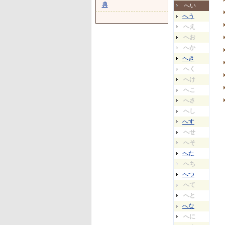
典
へい
へう
へえ
へお
へか
へき
へく
へけ
へこ
へさ
へし
へす
へせ
へそ
へた
へち
へつ
へて
へと
へな
へに