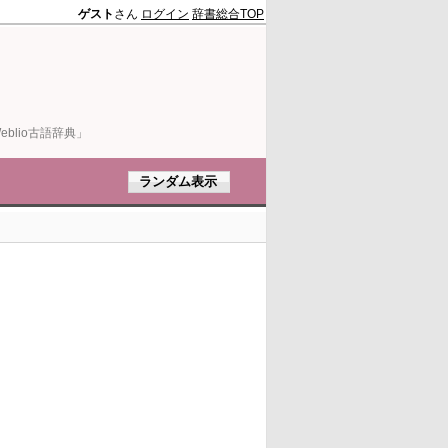
ゲスト
さん
ログイン
辞書総合TOP
blio古語辞典」