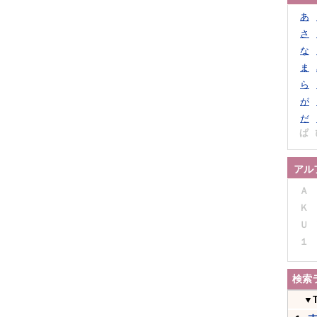
あ
さ
な
ま
ら
が
だ
ぱ
アル
Ａ
Ｋ
Ｕ
１
検索
▼