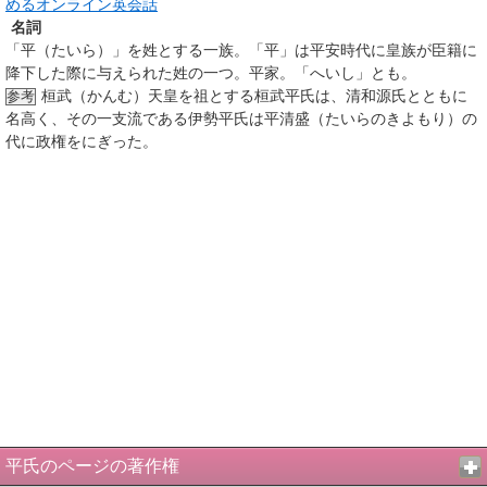
めるオンライン英会話
名詞
「平（たいら）」を姓とする一族。「平」は平安時代に皇族が臣籍に
降下した際に与えられた姓の一つ。平家。「へいし」とも。
桓武（かんむ）天皇を祖とする桓武平氏は、清和源氏とともに
参考
名高く、その一支流である伊勢平氏は平清盛（たいらのきよもり）の
代に政権をにぎった。
平氏のページの著作権