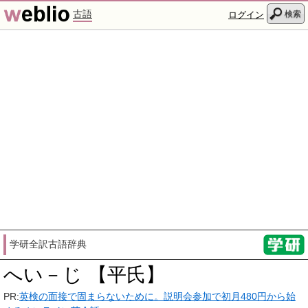
古語
検索
ログイン
学研全訳古語辞典
へい－じ 【平氏】
PR:
英検の面接で固まらないために。説明会参加で初月480円から始