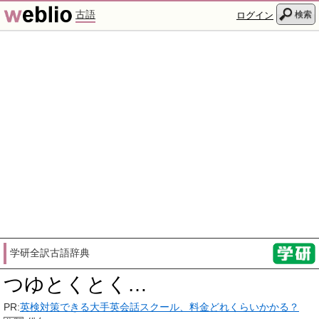
古語
検索
ログイン
学研全訳古語辞典
つゆとくとく…
PR:
英検対策できる大手英会話スクール、料金どれくらいかかる？