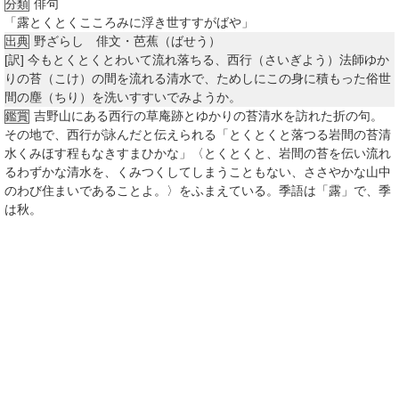
俳句
分類
「露とくとくこころみに浮き世すすがばや」
野ざらし 俳文・芭蕉（ばせう）
出典
[訳]
今もとくとくとわいて流れ落ちる、西行（さいぎよう）法師ゆか
りの苔（こけ）の間を流れる清水で、ためしにこの身に積もった俗世
間の塵（ちり）を洗いすすいでみようか。
吉野山にある西行の草庵跡とゆかりの苔清水を訪れた折の句。
鑑賞
その地で、西行が詠んだと伝えられる「とくとくと落つる岩間の苔清
水くみほす程もなきすまひかな」〈とくとくと、岩間の苔を伝い流れ
るわずかな清水を、くみつくしてしまうこともない、ささやかな山中
のわび住まいであることよ。〉をふまえている。季語は「露」で、季
は秋。