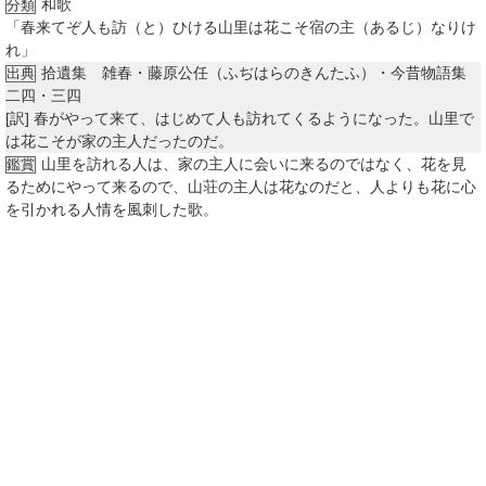
和歌
分類
「春来てぞ人も訪（と）ひける山里は花こそ宿の主（あるじ）なりけ
れ」
拾遺集 雑春・藤原公任（ふぢはらのきんたふ）・今昔物語集
出典
二四・三四
[訳]
春がやって来て、はじめて人も訪れてくるようになった。山里で
は花こそが家の主人だったのだ。
山里を訪れる人は、家の主人に会いに来るのではなく、花を見
鑑賞
るためにやって来るので、山荘の主人は花なのだと、人よりも花に心
を引かれる人情を風刺した歌。