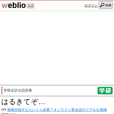
古語
検索
ログイン
学研全訳古語辞典
はるきてぞ…
PR:
英検目指すならいくら必要？オンライン英会話のリアルな相場