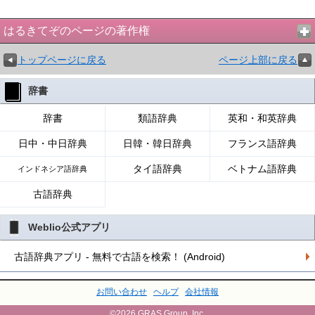
はるきてぞのページの著作権
トップページに戻る
ページ上部に戻る
辞書
辞書
類語辞典
英和・和英辞典
日中・中日辞典
日韓・韓日辞典
フランス語辞典
タイ語辞典
ベトナム語辞典
インドネシア語辞典
古語辞典
Weblio公式アプリ
古語辞典アプリ - 無料で古語を検索！ (Android)
お問い合わせ
ヘルプ
会社情報
©2026 GRAS Group, Inc.