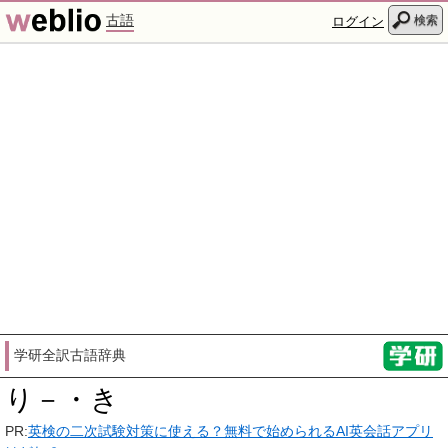
古語
検索
ログイン
学研全訳古語辞典
り－・き
PR:
英検の二次試験対策に使える？無料で始められるAI英会話アプリ