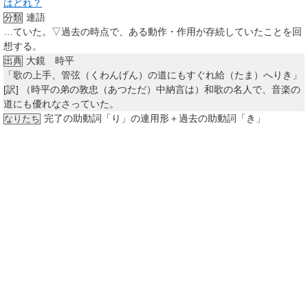
はどれ？
連語
分類
…ていた。▽過去の時点で、ある動作・作用が存続していたことを回
想する。
大鏡 時平
出典
「歌の上手、管弦（くわんげん）の道にもすぐれ給（たま）へりき」
[訳]
（時平の弟の敦忠（あつただ）中納言は）和歌の名人で、音楽の
道にも優れなさっていた。
完了の助動詞「り」の連用形＋過去の助動詞「き」
なりたち