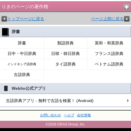
りきのページの著作権
トップページに戻る
ページ上部に戻る
辞書
辞書
類語辞典
英和・和英辞典
日中・中日辞典
日韓・韓日辞典
フランス語辞典
タイ語辞典
ベトナム語辞典
インドネシア語辞典
古語辞典
Weblio公式アプリ
古語辞典アプリ - 無料で古語を検索！ (Android)
お問い合わせ
ヘルプ
会社情報
©2026 GRAS Group, Inc.