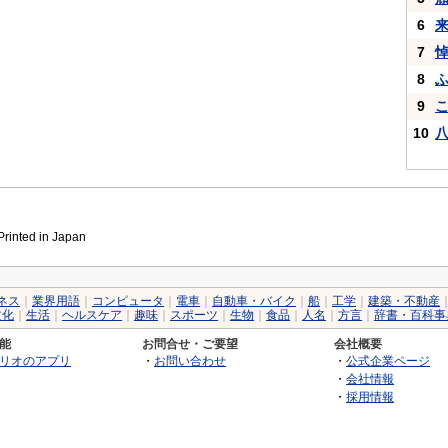
6
7
8
9
10
inted in Japan
ネス
｜
業界用語
｜
コンピュータ
｜
電車
｜
自動車・バイク
｜
船
｜
工学
｜
建築・不動産
文化
｜
生活
｜
ヘルスケア
｜
趣味
｜
スポーツ
｜
生物
｜
食品
｜
人名
｜
方言
｜
辞書・百科事
能
お問合せ・ご要望
会社概要
リオのアプリ
・
お問い合わせ
・
公式企業ページ
・
会社情報
・
採用情報