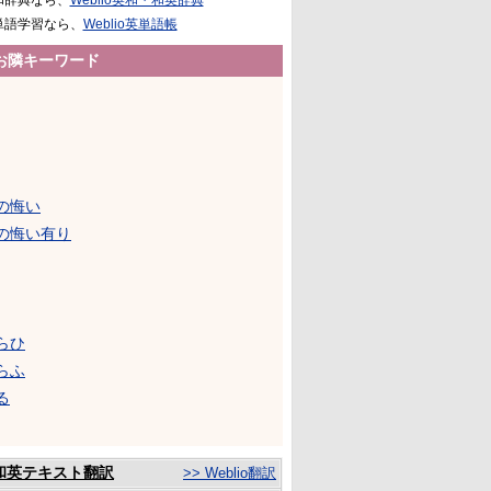
和辞典なら、
Weblio英和・和英辞典
単語学習なら、
Weblio英単語帳
お隣キーワード
の悔い
の悔い有り
らひ
らふ
る
和英テキスト翻訳
>> Weblio翻訳