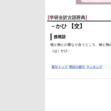
学研全訳古語辞典
－かひ 【交】
接尾語
物と物との重なり合うところ、物と物
（は）かひ」
索引トップ
用語の索引
ランキング