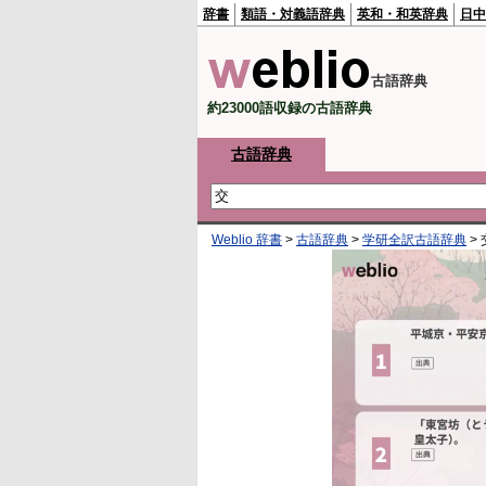
辞書
類語・対義語辞典
英和・和英辞典
日中
古語辞典
約23000語収録の古語辞典
古語辞典
Weblio 辞書
>
古語辞典
>
学研全訳古語辞典
>