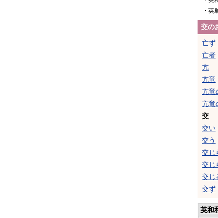
・英
・英
交の
亡ず
亡者
亢
亢竜
亢竜
亢竜
交
交い
交う
交じ
交じ
交じ
交ず
英和