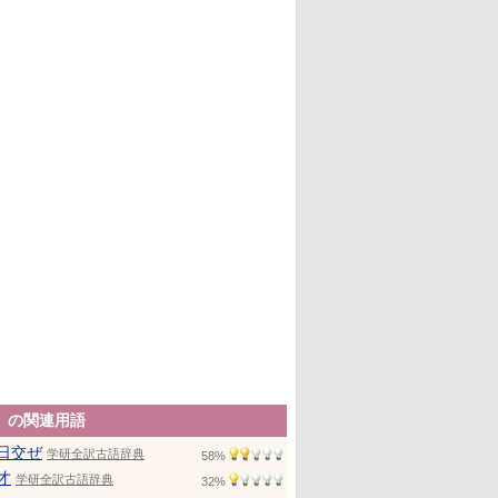
」の関連用語
日交ぜ
学研全訳古語辞典
58%
才
学研全訳古語辞典
32%