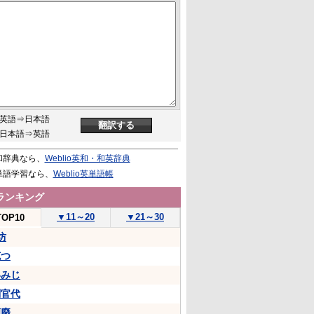
英語⇒日本語
日本語⇒英語
和辞典なら、
Weblio英和・和英辞典
単語学習なら、
Weblio英単語帳
ランキング
▼
11～20
▼
21～30
TOP10
坊
克つ
いみじ
判官代
頽廢