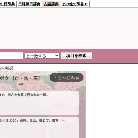
中日辞典
日韓韓日辞典
古語辞典
その他の辞書▼
交
の解説
もっとみる
arrow_forward_ios