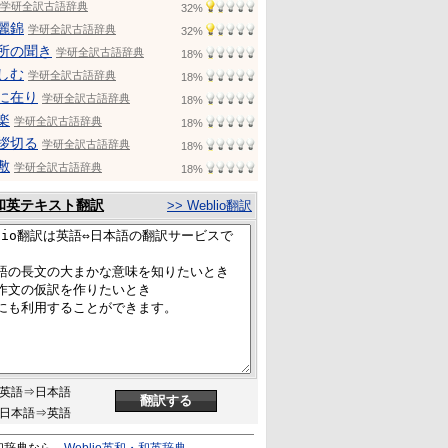
学研全訳古語辞典
32%
麗錦
学研全訳古語辞典
32%
所の聞き
学研全訳古語辞典
18%
しむ
学研全訳古語辞典
18%
に在り
学研全訳古語辞典
18%
楽
学研全訳古語辞典
18%
拶切る
学研全訳古語辞典
18%
敷
学研全訳古語辞典
18%
和英テキスト翻訳
>> Weblio翻訳
英語⇒日本語
日本語⇒英語