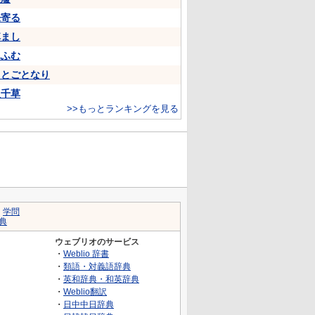
来寄る
悼まし
ふふむ
ことごとなり
八千草
>>もっとランキングを見る
｜
学問
典
ウェブリオのサービス
・
Weblio 辞書
・
類語・対義語辞典
・
英和辞典・和英辞典
・
Weblio翻訳
・
日中中日辞典