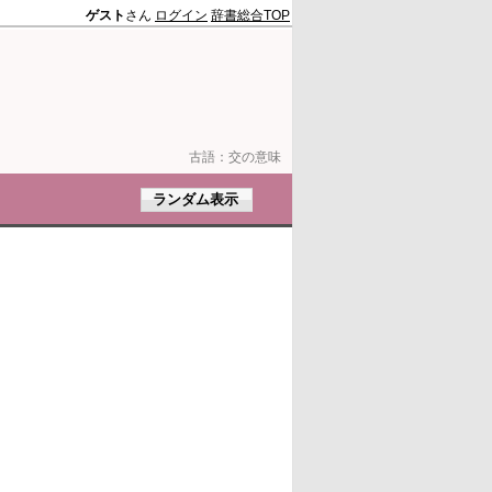
ゲスト
さん
ログイン
辞書総合TOP
古語：
交の意味