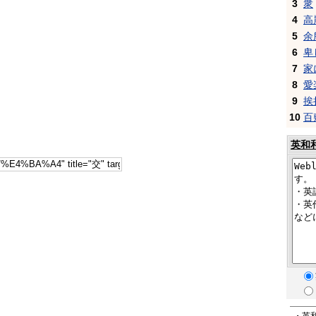
3
衆
4
高
5
余
6
卑
7
家
8
愛
9
挨
10
百
英和