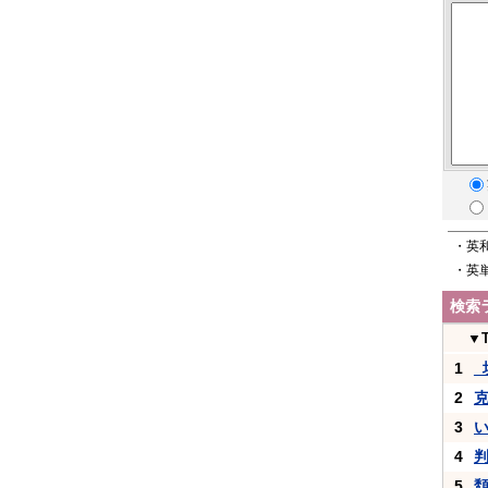
・英
・英
検索
▼
1
_
2
3
4
5