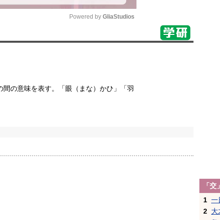
Powered by 
GliaStudios
Mute
の間の意味を表す。「眼（まな）かひ」「羽
「交
1
一
2
大