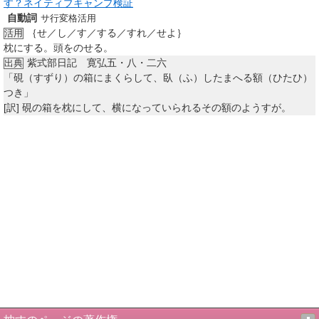
す？ネイティブキャンプ検証
自動詞
サ行変格活用
｛せ／し／す／する／すれ／せよ｝
活用
枕にする。頭をのせる。
紫式部日記 寛弘五・八・二六
出典
「硯（すずり）の箱にまくらして、臥（ふ）したまへる額（ひたひ）
つき」
[訳]
硯の箱を枕にして、横になっていられるその額のようすが。