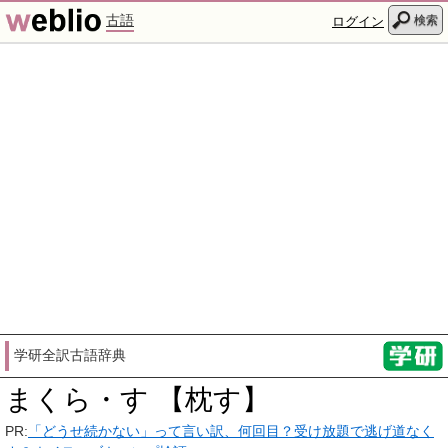
古語
検索
ログイン
学研全訳古語辞典
まくら・す 【枕す】
PR:
「どうせ続かない」って言い訳、何回目？受け放題で逃げ道なく