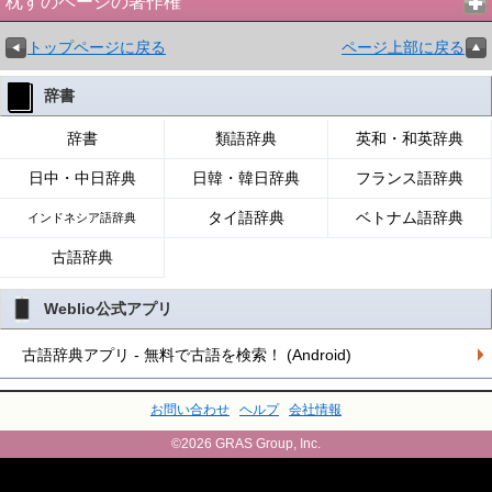
枕すのページの著作権
トップページに戻る
ページ上部に戻る
辞書
辞書
類語辞典
英和・和英辞典
日中・中日辞典
日韓・韓日辞典
フランス語辞典
タイ語辞典
ベトナム語辞典
インドネシア語辞典
古語辞典
Weblio公式アプリ
古語辞典アプリ - 無料で古語を検索！ (Android)
お問い合わせ
ヘルプ
会社情報
©2026 GRAS Group, Inc.