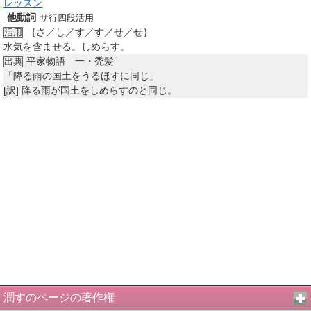
レッスン
他動詞
サ行四段活用
｛さ／し／す／す／せ／せ｝
活用
水気を含ませる。しめらす。
平家物語 一・禿髪
出典
「降る雨の国土をうるほすに同じ」
[訳]
降る雨が国土をしめらすのと同じ。
潤すのページの著作権