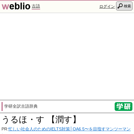
古語
検索
ログイン
学研全訳古語辞典
うるほ・す 【潤す】
PR:
忙しい社会人のためのIELTS対策│OA6.5〜を目指すマンツーマン