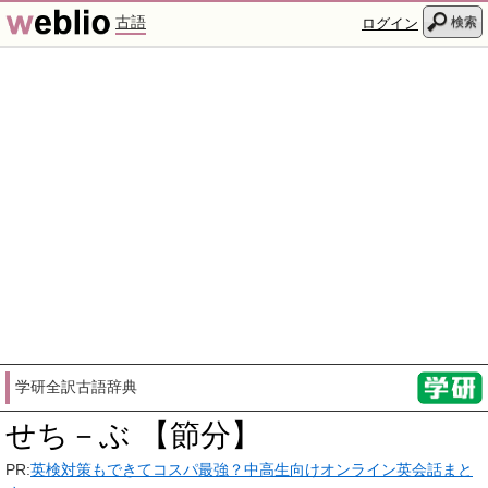
古語
検索
ログイン
学研全訳古語辞典
せち－ぶ 【節分】
PR:
英検対策もできてコスパ最強？中高生向けオンライン英会話まと