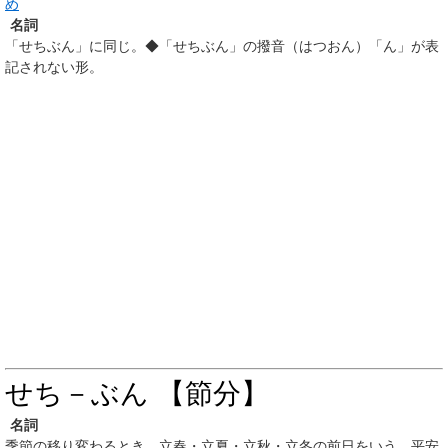
め
名詞
「せちぶん」に同じ。◆「せちぶん」の撥音（はつおん）「ん」が表
記されない形。
せち－ぶん 【節分】
名詞
季節の移り変わるとき。立春・立夏・立秋・立冬の前日をいう。平安