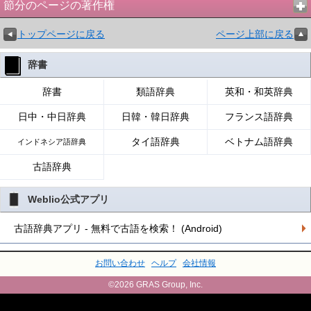
節分のページの著作権
トップページに戻る
ページ上部に戻る
辞書
辞書
類語辞典
英和・和英辞典
日中・中日辞典
日韓・韓日辞典
フランス語辞典
タイ語辞典
ベトナム語辞典
インドネシア語辞典
古語辞典
Weblio公式アプリ
古語辞典アプリ - 無料で古語を検索！ (Android)
お問い合わせ
ヘルプ
会社情報
©2026 GRAS Group, Inc.