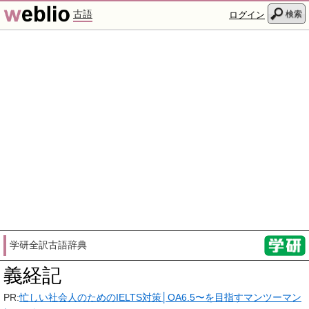
古語
検索
ログイン
学研全訳古語辞典
義経記
PR:
忙しい社会人のためのIELTS対策│OA6.5〜を目指すマンツーマン