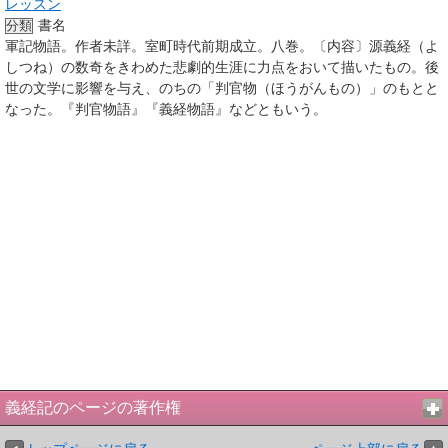
レッスン
書名
分類
軍記物語。作者未詳。室町時代前期成立。八巻。〔内容〕源義経（よ
しつね）の数奇をきわめた悲劇的生涯に力点をおいて描いたもの。後
世の文学に影響を与え、のちの「判官物（ほうがんもの）」のもとと
なった。『判官物語』『義経物語』などともいう。
義経記のページの著作権