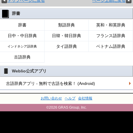
トップページに戻る
ページ上部に戻る
辞書
辞書
類語辞典
英和・和英辞典
日中・中日辞典
日韓・韓日辞典
フランス語辞典
タイ語辞典
ベトナム語辞典
インドネシア語辞典
古語辞典
Weblio公式アプリ
古語辞典アプリ - 無料で古語を検索！ (Android)
お問い合わせ
ヘルプ
会社情報
©2026 GRAS Group, Inc.